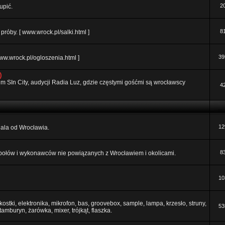
2
upić.
8
róby. [ www.wrock.pl/salki.html ]
39
ww.wrock.pl/ogloszenia.html ]
)
orum SIn City, audycji Radia Luz, gdzie częstymi gośćmi są wrocławscy
4
12
 dala od Wrocławia.
8
połów i wykonawców nie powiązanych z Wrocławiem i okolicami.
10
ostki, elektronika, mikrofon, bas, groovebox, sample, lampa, krzesło, struny,
53
 tamburyn, żarówka, mixer, trójkąt, flaszka.