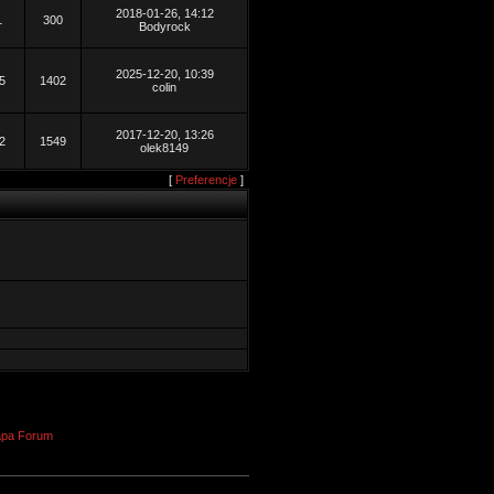
2018-01-26, 14:12
1
300
Bodyrock
2025-12-20, 10:39
5
1402
colin
2017-12-20, 13:26
2
1549
olek8149
[
Preferencje
]
pa Forum