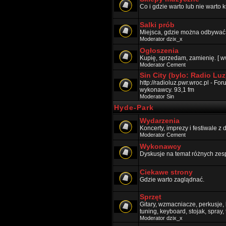
Co i gdzie warto lub nie warto k
Salki prób
Miejsca, gdzie można odbywać p
Moderator
dzix_x
Ogłoszenia
Kupię, sprzedam, zamienię. [ w
Moderator
Cement
Sin City (bylo: Radio Luz
http://radioluz.pwr.wroc.pl - F
wykonawcy. 93,1 fm
Moderator
Sin
Hyde-Park
Wydarzenia
Koncerty, imprezy i festiwale z
Moderator
Cement
Wykonawcy
Dyskusje na temat różnych zes
Ciekawe strony
Gdzie warto zaglądnać.
Sprzęt
Gitary, wzmacniacze, perkusje, k
tuning, keyboard, stojak, spray,
Moderator
dzix_x