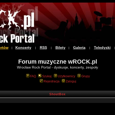
ertów
Koncerty
RSS
Bilety
Galeria
Teledyski
|
|
|
|
|
Forum muzyczne wROCK.pl
Wrocław Rock Portal - dyskusje, koncerty, zespoły
FAQ
Szukaj
Użytkownicy
Grupy
Rejestracja
Zaloguj
ShoutBox