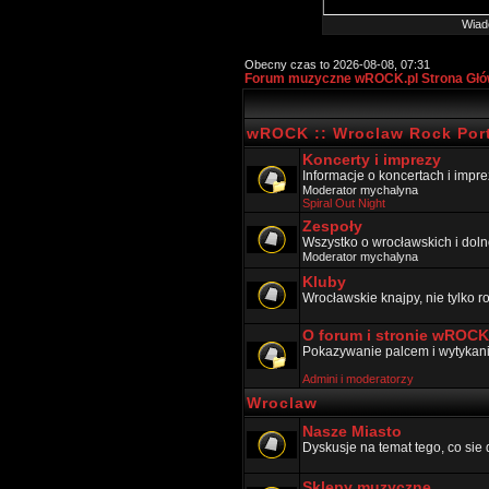
Wiad
Obecny czas to 2026-08-08, 07:31
Forum muzyczne wROCK.pl Strona Gł
wROCK :: Wroclaw Rock Port
Koncerty i imprezy
Informacje o koncertach i impr
Moderator
mychalyna
Spiral Out Night
Zespoły
Wszystko o wrocławskich i doln
Moderator
mychalyna
Kluby
Wrocławskie knajpy, nie tylko 
O forum i stronie wROCK
Pokazywanie palcem i wytykanie
Admini i moderatorzy
Wroclaw
Nasze Miasto
Dyskusje na temat tego, co sie 
Sklepy muzyczne