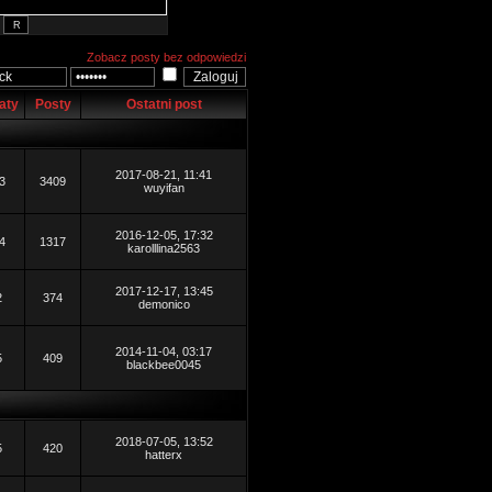
Zobacz posty bez odpowiedzi
aty
Posty
Ostatni post
2017-08-21, 11:41
3
3409
wuyifan
2016-12-05, 17:32
4
1317
karolllina2563
2017-12-17, 13:45
2
374
demonico
2014-11-04, 03:17
5
409
blackbee0045
2018-07-05, 13:52
5
420
hatterx