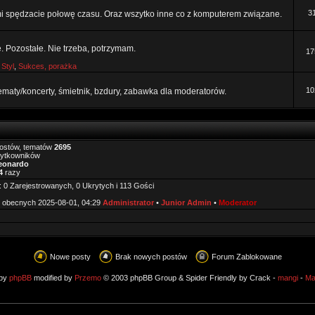
3
mi spędzacie połowę czasu. Oraz wszytko inne co z komputerem związane.
e. Pozostałe. Nie trzeba, potrzymam.
17
,
Styl
,
Sukces, porażka
10
tematy/koncerty, śmietnik, bzdury, zabawka dla moderatorów.
ostów, tematów
2695
żytkowników
eonardo
4
razy
 0 Zarejestrowanych, 0 Ukrytych i 113 Gości
 obecnych 2025-08-01, 04:29
Administrator
•
Junior Admin
•
Moderator
Nowe posty
Brak nowych postów
Forum Zablokowane
 by
phpBB
modified by
Przemo
© 2003 phpBB Group & Spider Friendly by Crack -
mangi
-
Ma