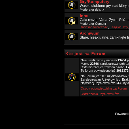
Gry/Komputery
Wasze ulubione gry, nad który
Moderator
dzix_x
Inne
Cała reszta. Varia. Życie. Różn
Moderator
Cement
Radosna twórczość
,
Ksiązki/Filmy
Archiwum
Stare, nieaktualne, zamknięte 
Kto jest na Forum
Nasi użytkownicy napisali
13464
p
Mamy
22566
zarejestrowanych u
Ostatnio zarejestrowana osoba:
L
To forum odwiedzono już
3082372
Na Forum jest
113
użytkowników ::
Zarejestrowani Użytkownicy: Brak
Najwięcej użytkowników
2435
było
Osoby odpowiedzialne za Forum
Ostrzeżenia użytkowników
Powered