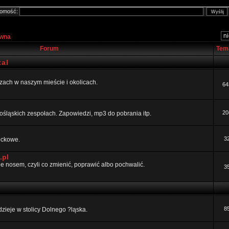
omość:
ówna
Forum
Tem
al
ezach w naszym mieście i okolicach.
64
20
ośląskich zespołach. Zapowiedzi, mp3 do pobrania itp.
3
rockowe.
.pl
 nosem, czyli co zmienić, poprawić albo pochwalić.
3
8
dzieje w stolicy Dolnego ?ląska.