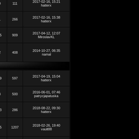
2017-02-16, 15:21
0
111
hatterx
2017-02-16, 15:38
1
266
hatterx
2017-04-12, 12:07
5
909
MiroslavKL
2014-10-27, 06:35
2
408
namal
2017-04-19, 15:04
9
597
hatterx
2016-06-01, 07:46
3
500
patrycjapatuska
2018-08-22, 09:30
3
286
hatterx
2018-02-26, 19:40
5
1207
vault88