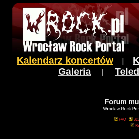
Kalendarz koncertów
K
|
Galeria
Teled
|
Forum mu
Wrocław Rock Port
FAQ
Szu
Re