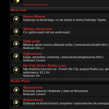
Admini i moderatorzy
Wroclaw
Nasze Miasto
Dyskusje na temat tego, co sie dzieje w stolicy Dolnego ?ląska.
Sklepy muzyczne
Co i gdzie warto lub nie warto kupić.
Salki prób
Miejsca, gdzie można odbywać próby. [ www.wrock.pl/salki.html ]
Moderator
dzix_x
Ogłoszenia
Kupię, sprzedam, zamienię. [ www.wrock.pl/ogloszenia.html ]
Moderator
Cement
Sin City (bylo: Radio Luz)
http://radioluz.pwr.wroc.pl - Forum SIn City, audycji Radia Luz, 
wykonawcy. 93,1 fm
Moderator
Sin
Hyde-Park
Wydarzenia
Koncerty, imprezy i festiwale z dala od Wrocławia.
Moderator
Cement
Wykonawcy
Dyskusje na temat różnych zespołów i wykonawców nie powiązan