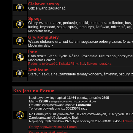
Ciekawe strony
Gdzie warto zaglądnać.
Sprzęt
Gitary, wzmacniacze, perkusje, kostki, elektronika, mikrofon, bas,
tuning, keyboard, stojak, spray, tamburyn, żarówka, mixer, trójkąt, 
Moderator
dzix_x
Gry/Komputery
Wasze ulubione gry, nad którymi spędzacie połowę czasu. Oraz 
Moderator
dzix_x
Inne
Cała reszta. Varia. Życie. Różne. Pozostałe. Nie trzeba, potrzym
Moderator
Cement
Radosna twórczość
,
Ksiązki/Filmy
,
Styl
,
Sukces, porażka
Archiwum
Stare, nieaktualne, zamknięte tematy/koncerty, śmietnik, bzdury
Kto jest na Forum
Nasi użytkownicy napisali
13464
postów, tematów
2695
Mamy
22566
zarejestrowanych użytkowników
Ostatnio zarejestrowana osoba:
Leonardo
To forum odwiedzono już
30823845
razy
Na Forum jest
8
użytkowników :: 0 Zarejestrowanych, 0 Ukrytych i 8 Go
Zarejestrowani Użytkownicy: Brak
Najwięcej użytkowników
2435
było obecnych 2025-08-01, 04:29
Admini
Osoby odpowiedzialne za Forum
Ostrzeżenia użytkowników