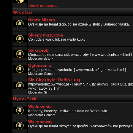
Admini i moderatorzy
Wroclaw
Nasze Miasto
Dyskusje na temat tego, co sie dzieje w stolicy Dolnego ?ląska.
Sklepy muzyczne
Co i gdzie warto lub nie warto kupić.
Salki prób
Miejsca, gdzie można odbywać próby. [ www.wrock.pl/salki.html ]
Moderator
dzix_x
Ogłoszenia
Kupię, sprzedam, zamienię. [ www.wrock.pl/ogloszenia.html ]
Moderator
Cement
Sin City (bylo: Radio Luz)
http://radioluz.pwr.wroc.pl - Forum SIn City, audycji Radia Luz, 
wykonawcy. 93,1 fm
Moderator
Sin
Hyde-Park
Wydarzenia
Koncerty, imprezy i festiwale z dala od Wrocławia.
Moderator
Cement
Wykonawcy
Dyskusje na temat różnych zespołów i wykonawców nie powiązan