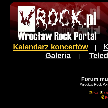
Kalendarz koncertów
K
|
Galeria
Teled
|
Forum mu
Wrocław Rock Port
FAQ
Szu
Re