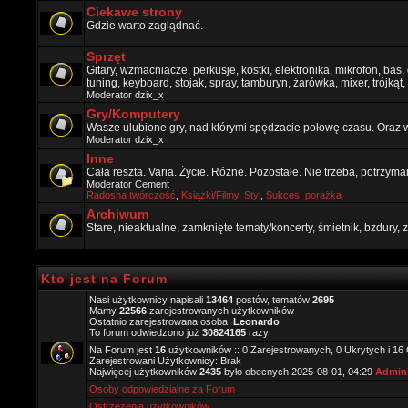
Ciekawe strony
Gdzie warto zaglądnać.
Sprzęt
Gitary, wzmacniacze, perkusje, kostki, elektronika, mikrofon, bas,
tuning, keyboard, stojak, spray, tamburyn, żarówka, mixer, trójkąt, 
Moderator
dzix_x
Gry/Komputery
Wasze ulubione gry, nad którymi spędzacie połowę czasu. Oraz 
Moderator
dzix_x
Inne
Cała reszta. Varia. Życie. Różne. Pozostałe. Nie trzeba, potrzym
Moderator
Cement
Radosna twórczość
,
Ksiązki/Filmy
,
Styl
,
Sukces, porażka
Archiwum
Stare, nieaktualne, zamknięte tematy/koncerty, śmietnik, bzdury
Kto jest na Forum
Nasi użytkownicy napisali
13464
postów, tematów
2695
Mamy
22566
zarejestrowanych użytkowników
Ostatnio zarejestrowana osoba:
Leonardo
To forum odwiedzono już
30824165
razy
Na Forum jest
16
użytkowników :: 0 Zarejestrowanych, 0 Ukrytych i 16
Zarejestrowani Użytkownicy: Brak
Najwięcej użytkowników
2435
było obecnych 2025-08-01, 04:29
Admini
Osoby odpowiedzialne za Forum
Ostrzeżenia użytkowników