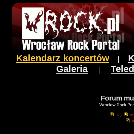
Kalendarz koncertów
K
|
Galeria
Teled
|
Forum mu
Wrocław Rock Port
FAQ
Szu
Re