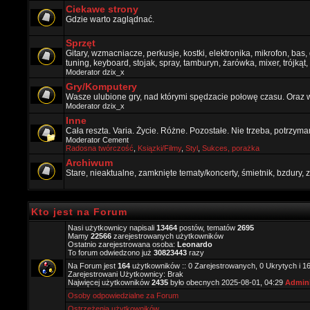
Ciekawe strony
Gdzie warto zaglądnać.
Sprzęt
Gitary, wzmacniacze, perkusje, kostki, elektronika, mikrofon, bas,
tuning, keyboard, stojak, spray, tamburyn, żarówka, mixer, trójkąt, 
Moderator
dzix_x
Gry/Komputery
Wasze ulubione gry, nad którymi spędzacie połowę czasu. Oraz 
Moderator
dzix_x
Inne
Cała reszta. Varia. Życie. Różne. Pozostałe. Nie trzeba, potrzym
Moderator
Cement
Radosna twórczość
,
Ksiązki/Filmy
,
Styl
,
Sukces, porażka
Archiwum
Stare, nieaktualne, zamknięte tematy/koncerty, śmietnik, bzdury
Kto jest na Forum
Nasi użytkownicy napisali
13464
postów, tematów
2695
Mamy
22566
zarejestrowanych użytkowników
Ostatnio zarejestrowana osoba:
Leonardo
To forum odwiedzono już
30823443
razy
Na Forum jest
164
użytkowników :: 0 Zarejestrowanych, 0 Ukrytych i 1
Zarejestrowani Użytkownicy: Brak
Najwięcej użytkowników
2435
było obecnych 2025-08-01, 04:29
Admini
Osoby odpowiedzialne za Forum
Ostrzeżenia użytkowników