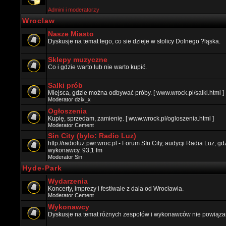
Admini i moderatorzy
Wroclaw
Nasze Miasto
Dyskusje na temat tego, co sie dzieje w stolicy Dolnego ?ląska.
Sklepy muzyczne
Co i gdzie warto lub nie warto kupić.
Salki prób
Miejsca, gdzie można odbywać próby. [ www.wrock.pl/salki.html ]
Moderator
dzix_x
Ogłoszenia
Kupię, sprzedam, zamienię. [ www.wrock.pl/ogloszenia.html ]
Moderator
Cement
Sin City (bylo: Radio Luz)
http://radioluz.pwr.wroc.pl - Forum SIn City, audycji Radia Luz, 
wykonawcy. 93,1 fm
Moderator
Sin
Hyde-Park
Wydarzenia
Koncerty, imprezy i festiwale z dala od Wrocławia.
Moderator
Cement
Wykonawcy
Dyskusje na temat różnych zespołów i wykonawców nie powiązan