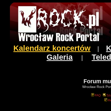
Kalendarz koncertów
K
|
Galeria
Teled
|
Forum mu
Wrocław Rock Port
FAQ
Szu
Re