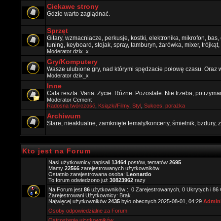
Ciekawe strony
Gdzie warto zaglądnać.
Sprzęt
Gitary, wzmacniacze, perkusje, kostki, elektronika, mikrofon, bas,
tuning, keyboard, stojak, spray, tamburyn, żarówka, mixer, trójkąt, 
Moderator
dzix_x
Gry/Komputery
Wasze ulubione gry, nad którymi spędzacie połowę czasu. Oraz 
Moderator
dzix_x
Inne
Cała reszta. Varia. Życie. Różne. Pozostałe. Nie trzeba, potrzym
Moderator
Cement
Radosna twórczość
,
Ksiązki/Filmy
,
Styl
,
Sukces, porażka
Archiwum
Stare, nieaktualne, zamknięte tematy/koncerty, śmietnik, bzdury
Kto jest na Forum
Nasi użytkownicy napisali
13464
postów, tematów
2695
Mamy
22566
zarejestrowanych użytkowników
Ostatnio zarejestrowana osoba:
Leonardo
To forum odwiedzono już
30823962
razy
Na Forum jest
86
użytkowników :: 0 Zarejestrowanych, 0 Ukrytych i 86
Zarejestrowani Użytkownicy: Brak
Najwięcej użytkowników
2435
było obecnych 2025-08-01, 04:29
Admini
Osoby odpowiedzialne za Forum
Ostrzeżenia użytkowników