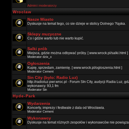
Admini i moderatorzy
Wroclaw
Nasze Miasto
Dyskusje na temat tego, co sie dzieje w stolicy Dolnego ?ląska.
Sklepy muzyczne
Co i gdzie warto lub nie warto kupić.
Salki prób
Miejsca, gdzie można odbywać próby. [ www.wrock.pl/salki.html ]
Moderator
dzix_x
Ogłoszenia
Kupię, sprzedam, zamienię. [ www.wrock.pl/ogloszenia.html ]
Moderator
Cement
Sin City (bylo: Radio Luz)
http://radioluz.pwr.wroc.pl - Forum SIn City, audycji Radia Luz, 
wykonawcy. 93,1 fm
Moderator
Sin
Hyde-Park
Wydarzenia
Koncerty, imprezy i festiwale z dala od Wrocławia.
Moderator
Cement
Wykonawcy
Dyskusje na temat różnych zespołów i wykonawców nie powiązan