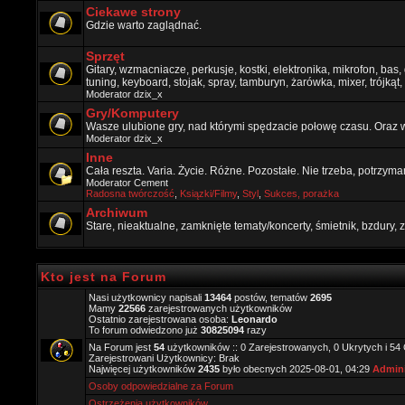
Ciekawe strony
Gdzie warto zaglądnać.
Sprzęt
Gitary, wzmacniacze, perkusje, kostki, elektronika, mikrofon, bas,
tuning, keyboard, stojak, spray, tamburyn, żarówka, mixer, trójkąt, 
Moderator
dzix_x
Gry/Komputery
Wasze ulubione gry, nad którymi spędzacie połowę czasu. Oraz 
Moderator
dzix_x
Inne
Cała reszta. Varia. Życie. Różne. Pozostałe. Nie trzeba, potrzym
Moderator
Cement
Radosna twórczość
,
Ksiązki/Filmy
,
Styl
,
Sukces, porażka
Archiwum
Stare, nieaktualne, zamknięte tematy/koncerty, śmietnik, bzdury
Kto jest na Forum
Nasi użytkownicy napisali
13464
postów, tematów
2695
Mamy
22566
zarejestrowanych użytkowników
Ostatnio zarejestrowana osoba:
Leonardo
To forum odwiedzono już
30825094
razy
Na Forum jest
54
użytkowników :: 0 Zarejestrowanych, 0 Ukrytych i 54
Zarejestrowani Użytkownicy: Brak
Najwięcej użytkowników
2435
było obecnych 2025-08-01, 04:29
Admini
Osoby odpowiedzialne za Forum
Ostrzeżenia użytkowników