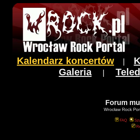
Kalendarz koncertów
K
|
Galeria
Teled
|
Forum mu
Wrocław Rock Port
FAQ
Szu
Re