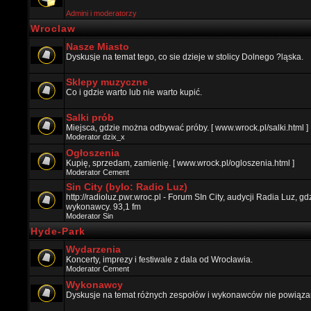
Admini i moderatorzy
Wroclaw
Nasze Miasto
Dyskusje na temat tego, co sie dzieje w stolicy Dolnego ?ląska.
Sklepy muzyczne
Co i gdzie warto lub nie warto kupić.
Salki prób
Miejsca, gdzie można odbywać próby. [ www.wrock.pl/salki.html ]
Moderator
dzix_x
Ogłoszenia
Kupię, sprzedam, zamienię. [ www.wrock.pl/ogloszenia.html ]
Moderator
Cement
Sin City (bylo: Radio Luz)
http://radioluz.pwr.wroc.pl - Forum SIn City, audycji Radia Luz, 
wykonawcy. 93,1 fm
Moderator
Sin
Hyde-Park
Wydarzenia
Koncerty, imprezy i festiwale z dala od Wrocławia.
Moderator
Cement
Wykonawcy
Dyskusje na temat różnych zespołów i wykonawców nie powiązan