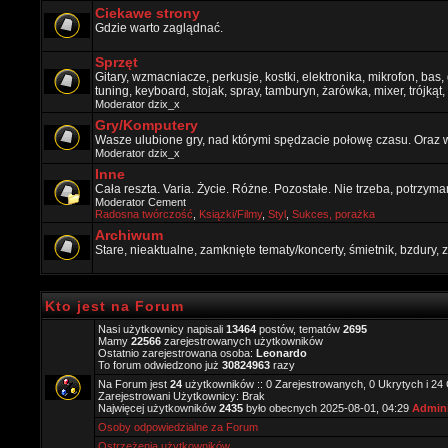
Ciekawe strony
Gdzie warto zaglądnać.
Sprzęt
Gitary, wzmacniacze, perkusje, kostki, elektronika, mikrofon, bas,
tuning, keyboard, stojak, spray, tamburyn, żarówka, mixer, trójkąt, 
Moderator
dzix_x
Gry/Komputery
Wasze ulubione gry, nad którymi spędzacie połowę czasu. Oraz 
Moderator
dzix_x
Inne
Cała reszta. Varia. Życie. Różne. Pozostałe. Nie trzeba, potrzym
Moderator
Cement
Radosna twórczość
,
Ksiązki/Filmy
,
Styl
,
Sukces, porażka
Archiwum
Stare, nieaktualne, zamknięte tematy/koncerty, śmietnik, bzdury
Kto jest na Forum
Nasi użytkownicy napisali
13464
postów, tematów
2695
Mamy
22566
zarejestrowanych użytkowników
Ostatnio zarejestrowana osoba:
Leonardo
To forum odwiedzono już
30824963
razy
Na Forum jest
24
użytkowników :: 0 Zarejestrowanych, 0 Ukrytych i 24
Zarejestrowani Użytkownicy: Brak
Najwięcej użytkowników
2435
było obecnych 2025-08-01, 04:29
Admini
Osoby odpowiedzialne za Forum
Ostrzeżenia użytkowników