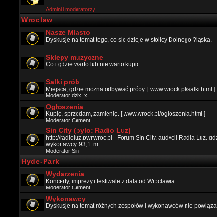
Admini i moderatorzy
Wroclaw
Nasze Miasto
Dyskusje na temat tego, co sie dzieje w stolicy Dolnego ?ląska.
Sklepy muzyczne
Co i gdzie warto lub nie warto kupić.
Salki prób
Miejsca, gdzie można odbywać próby. [ www.wrock.pl/salki.html ]
Moderator
dzix_x
Ogłoszenia
Kupię, sprzedam, zamienię. [ www.wrock.pl/ogloszenia.html ]
Moderator
Cement
Sin City (bylo: Radio Luz)
http://radioluz.pwr.wroc.pl - Forum SIn City, audycji Radia Luz, 
wykonawcy. 93,1 fm
Moderator
Sin
Hyde-Park
Wydarzenia
Koncerty, imprezy i festiwale z dala od Wrocławia.
Moderator
Cement
Wykonawcy
Dyskusje na temat różnych zespołów i wykonawców nie powiązan