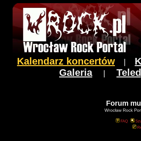
Kalendarz koncertów
K
|
Galeria
Teled
|
Forum mu
Wrocław Rock Port
FAQ
Szu
Re