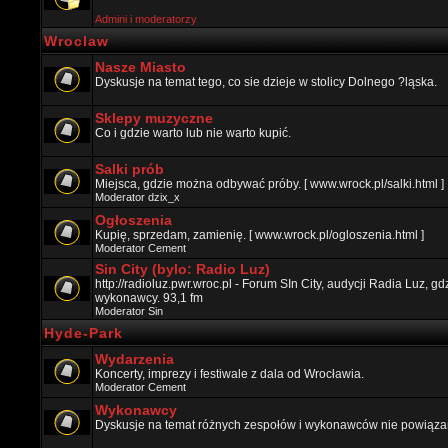
Admini i moderatorzy
Wroclaw
Nasze Miasto
Dyskusje na temat tego, co sie dzieje w stolicy Dolnego ?ląska.
Sklepy muzyczne
Co i gdzie warto lub nie warto kupić.
Salki prób
Miejsca, gdzie można odbywać próby. [ www.wrock.pl/salki.html ]
Moderator
dzix_x
Ogłoszenia
Kupię, sprzedam, zamienię. [ www.wrock.pl/ogloszenia.html ]
Moderator
Cement
Sin City (bylo: Radio Luz)
http://radioluz.pwr.wroc.pl - Forum SIn City, audycji Radia Luz, 
wykonawcy. 93,1 fm
Moderator
Sin
Hyde-Park
Wydarzenia
Koncerty, imprezy i festiwale z dala od Wrocławia.
Moderator
Cement
Wykonawcy
Dyskusje na temat różnych zespołów i wykonawców nie powiązan