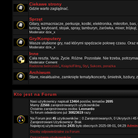
Ciekawe strony
Gdzie warto zaglądnać.
Sprzęt
Gitary, wzmacniacze, perkusje, kostki, elektronika, mikrofon, bas,
tuning, keyboard, stojak, spray, tamburyn, żarówka, mixer, trójkąt, 
Moderator
dzix_x
Gry/Komputery
Wasze ulubione gry, nad którymi spędzacie połowę czasu. Oraz 
Moderator
dzix_x
Inne
Cała reszta. Varia. Życie. Różne. Pozostałe. Nie trzeba, potrzym
Moderator
Cement
Radosna twórczość
,
Ksiązki/Filmy
,
Styl
,
Sukces, porażka
Archiwum
Stare, nieaktualne, zamknięte tematy/koncerty, śmietnik, bzdury
Kto jest na Forum
Nasi użytkownicy napisali
13464
postów, tematów
2695
Mamy
22566
zarejestrowanych użytkowników
Ostatnio zarejestrowana osoba:
Leonardo
To forum odwiedzono już
30823619
razy
Na Forum jest
45
użytkowników :: 0 Zarejestrowanych, 0 Ukrytych i 45
Zarejestrowani Użytkownicy: Brak
Najwięcej użytkowników
2435
było obecnych 2025-08-01, 04:29
Admini
Osoby odpowiedzialne za Forum
Ostrzeżenia użytkowników