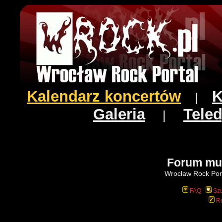
Kalendarz koncertów
K
|
Galeria
Teled
|
Forum mu
Wrocław Rock Port
FAQ
Szu
Re