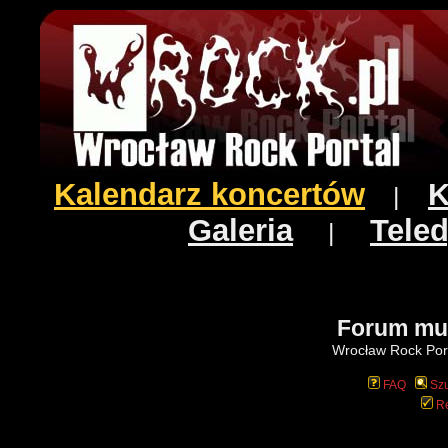
Kalendarz koncertów
K
|
Galeria
Teled
|
Forum mu
Wrocław Rock Port
FAQ
Szu
Re