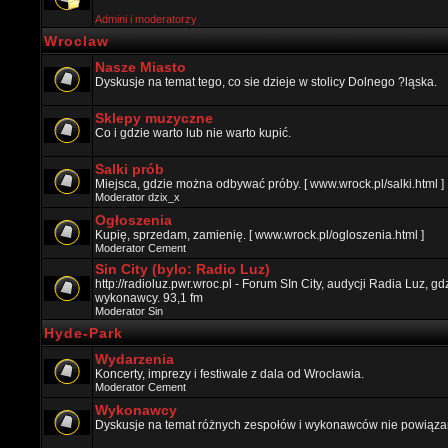
Admini i moderatorzy
Wroclaw
Nasze Miasto
Dyskusje na temat tego, co sie dzieje w stolicy Dolnego ?ląska.
Sklepy muzyczne
Co i gdzie warto lub nie warto kupić.
Salki prób
Miejsca, gdzie można odbywać próby. [ www.wrock.pl/salki.html ]
Moderator
dzix_x
Ogłoszenia
Kupię, sprzedam, zamienię. [ www.wrock.pl/ogloszenia.html ]
Moderator
Cement
Sin City (bylo: Radio Luz)
http://radioluz.pwr.wroc.pl - Forum SIn City, audycji Radia Luz, 
wykonawcy. 93,1 fm
Moderator
Sin
Hyde-Park
Wydarzenia
Koncerty, imprezy i festiwale z dala od Wrocławia.
Moderator
Cement
Wykonawcy
Dyskusje na temat różnych zespołów i wykonawców nie powiązan