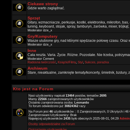
Ciekawe strony
Gdzie warto zaglądnać.
Sprzęt
Gitary, wzmacniacze, perkusje, kostki, elektronika, mikrofon, bas,
tuning, keyboard, stojak, spray, tamburyn, żarówka, mixer, trójkąt, 
Moderator
dzix_x
Gry/Komputery
Wasze ulubione gry, nad którymi spędzacie połowę czasu. Oraz 
Moderator
dzix_x
Inne
Cała reszta. Varia. Życie. Różne. Pozostałe. Nie trzeba, potrzym
Moderator
Cement
Radosna twórczość
,
Ksiązki/Filmy
,
Styl
,
Sukces, porażka
Archiwum
Stare, nieaktualne, zamknięte tematy/koncerty, śmietnik, bzdury
Kto jest na Forum
Nasi użytkownicy napisali
13464
postów, tematów
2695
Mamy
22566
zarejestrowanych użytkowników
Ostatnio zarejestrowana osoba:
Leonardo
To forum odwiedzono już
30824362
razy
Na Forum jest
46
użytkowników :: 0 Zarejestrowanych, 0 Ukrytych i 46
Zarejestrowani Użytkownicy: Brak
Najwięcej użytkowników
2435
było obecnych 2025-08-01, 04:29
Admini
Osoby odpowiedzialne za Forum
Ostrzeżenia użytkowników