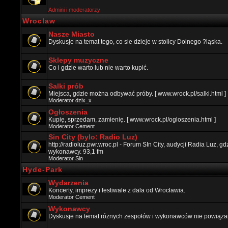
Admini i moderatorzy
Wroclaw
Nasze Miasto
Dyskusje na temat tego, co sie dzieje w stolicy Dolnego ?ląska.
Sklepy muzyczne
Co i gdzie warto lub nie warto kupić.
Salki prób
Miejsca, gdzie można odbywać próby. [ www.wrock.pl/salki.html ]
Moderator
dzix_x
Ogłoszenia
Kupię, sprzedam, zamienię. [ www.wrock.pl/ogloszenia.html ]
Moderator
Cement
Sin City (bylo: Radio Luz)
http://radioluz.pwr.wroc.pl - Forum SIn City, audycji Radia Luz, 
wykonawcy. 93,1 fm
Moderator
Sin
Hyde-Park
Wydarzenia
Koncerty, imprezy i festiwale z dala od Wrocławia.
Moderator
Cement
Wykonawcy
Dyskusje na temat różnych zespołów i wykonawców nie powiązan