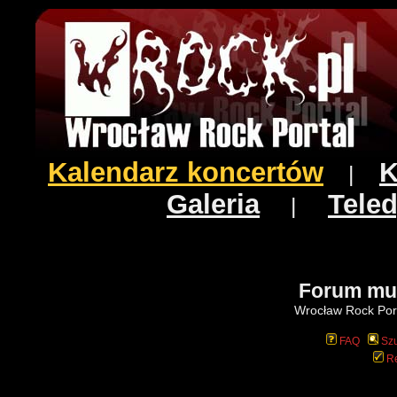
Kalendarz koncertów
K
|
Galeria
Teled
|
Forum mu
Wrocław Rock Port
FAQ
Szu
Re