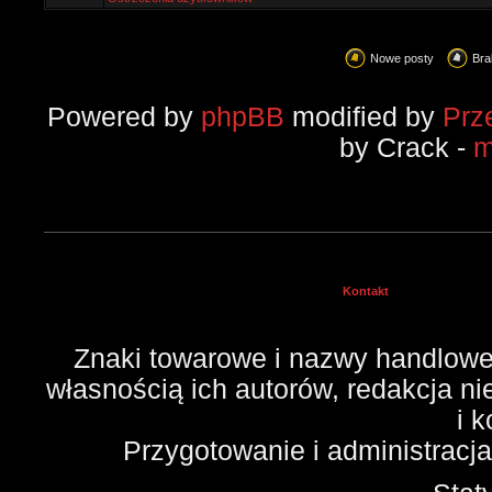
Nowe posty
Bra
Powered by
phpBB
modified by
Prz
by Crack -
m
Kontakt
Znaki towarowe i nazwy handlowe 
własnością ich autorów, redakcja n
i 
Przygotowanie i administracj