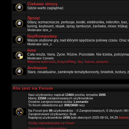
Ciekawe strony
Gdzie warto zaglądnać.
Sprzęt
Gitary, wzmacniacze, perkusje, kostki, elektronika, mikrofon, bas,
tuning, keyboard, stojak, spray, tamburyn, żarówka, mixer, trójkąt, 
Moderator
dzix_x
Gry/Komputery
Wasze ulubione gry, nad którymi spędzacie połowę czasu. Oraz 
Moderator
dzix_x
Inne
Cała reszta. Varia. Życie. Różne. Pozostałe. Nie trzeba, potrzym
Moderator
Cement
Radosna twórczość
,
Ksiązki/Filmy
,
Styl
,
Sukces, porażka
Archiwum
Stare, nieaktualne, zamknięte tematy/koncerty, śmietnik, bzdury
Kto jest na Forum
Nasi użytkownicy napisali
13464
postów, tematów
2695
Mamy
22566
zarejestrowanych użytkowników
Ostatnio zarejestrowana osoba:
Leonardo
To forum odwiedzono już
30823668
razy
Na Forum jest
99
użytkowników :: 0 Zarejestrowanych, 0 Ukrytych i 99
Zarejestrowani Użytkownicy: Brak
Najwięcej użytkowników
2435
było obecnych 2025-08-01, 04:29
Admini
Osoby odpowiedzialne za Forum
Ostrzeżenia użytkowników