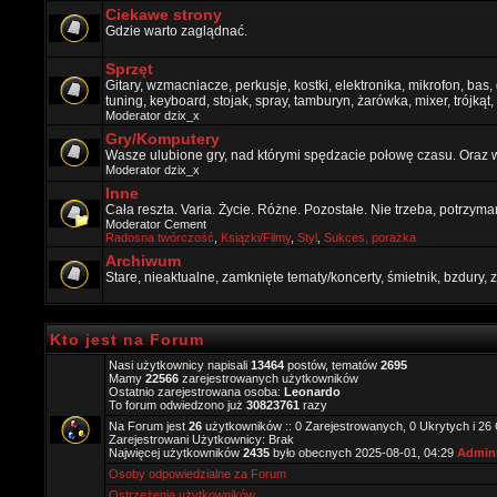
Ciekawe strony
Gdzie warto zaglądnać.
Sprzęt
Gitary, wzmacniacze, perkusje, kostki, elektronika, mikrofon, bas,
tuning, keyboard, stojak, spray, tamburyn, żarówka, mixer, trójkąt, 
Moderator
dzix_x
Gry/Komputery
Wasze ulubione gry, nad którymi spędzacie połowę czasu. Oraz 
Moderator
dzix_x
Inne
Cała reszta. Varia. Życie. Różne. Pozostałe. Nie trzeba, potrzym
Moderator
Cement
Radosna twórczość
,
Ksiązki/Filmy
,
Styl
,
Sukces, porażka
Archiwum
Stare, nieaktualne, zamknięte tematy/koncerty, śmietnik, bzdury
Kto jest na Forum
Nasi użytkownicy napisali
13464
postów, tematów
2695
Mamy
22566
zarejestrowanych użytkowników
Ostatnio zarejestrowana osoba:
Leonardo
To forum odwiedzono już
30823761
razy
Na Forum jest
26
użytkowników :: 0 Zarejestrowanych, 0 Ukrytych i 26
Zarejestrowani Użytkownicy: Brak
Najwięcej użytkowników
2435
było obecnych 2025-08-01, 04:29
Admini
Osoby odpowiedzialne za Forum
Ostrzeżenia użytkowników