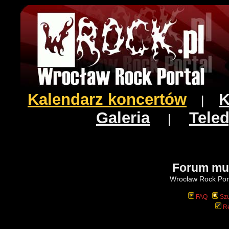
Kalendarz koncertów
K
|
Galeria
Teled
|
Forum mu
Wrocław Rock Port
FAQ
Szu
Re