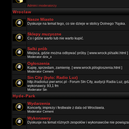
Admini i moderatorzy
Wroclaw
Nasze Miasto
Dyskusje na temat tego, co sie dzieje w stolicy Dolnego ?ląska.
Sklepy muzyczne
Co i gdzie warto lub nie warto kupić.
Salki prób
Miejsca, gdzie można odbywać próby. [ www.wrock.pl/salki.html ]
Moderator
dzix_x
Ogłoszenia
Kupię, sprzedam, zamienię. [ www.wrock.pl/ogloszenia.html ]
Moderator
Cement
Sin City (bylo: Radio Luz)
http://radioluz.pwr.wroc.pl - Forum SIn City, audycji Radia Luz, 
wykonawcy. 93,1 fm
Moderator
Sin
Hyde-Park
Wydarzenia
Koncerty, imprezy i festiwale z dala od Wrocławia.
Moderator
Cement
Wykonawcy
Dyskusje na temat różnych zespołów i wykonawców nie powiązan