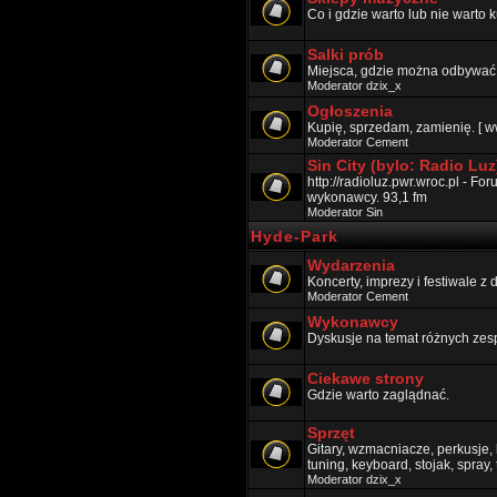
Co i gdzie warto lub nie warto k
Salki prób
Miejsca, gdzie można odbywać p
Moderator
dzix_x
Ogłoszenia
Kupię, sprzedam, zamienię. [ w
Moderator
Cement
Sin City (bylo: Radio Luz
http://radioluz.pwr.wroc.pl - F
wykonawcy. 93,1 fm
Moderator
Sin
Hyde-Park
Wydarzenia
Koncerty, imprezy i festiwale z
Moderator
Cement
Wykonawcy
Dyskusje na temat różnych zes
Ciekawe strony
Gdzie warto zaglądnać.
Sprzęt
Gitary, wzmacniacze, perkusje, k
tuning, keyboard, stojak, spray,
Moderator
dzix_x