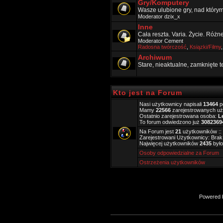
Gry/Komputery
Wasze ulubione gry, nad który
Moderator
dzix_x
Inne
Cała reszta. Varia. Życie. Różn
Moderator
Cement
Radosna twórczość
,
Ksiązki/Filmy
Archiwum
Stare, nieaktualne, zamknięte 
Kto jest na Forum
Nasi użytkownicy napisali
13464
p
Mamy
22566
zarejestrowanych u
Ostatnio zarejestrowana osoba:
L
To forum odwiedzono już
3082369
Na Forum jest
21
użytkowników :: 
Zarejestrowani Użytkownicy: Brak
Najwięcej użytkowników
2435
było
Osoby odpowiedzialne za Forum
Ostrzeżenia użytkowników
Powered