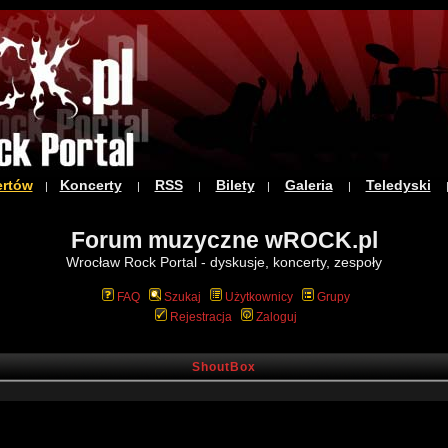
ertów
Koncerty
RSS
Bilety
Galeria
Teledyski
|
|
|
|
|
Forum muzyczne wROCK.pl
Wrocław Rock Portal - dyskusje, koncerty, zespoły
FAQ
Szukaj
Użytkownicy
Grupy
Rejestracja
Zaloguj
ShoutBox