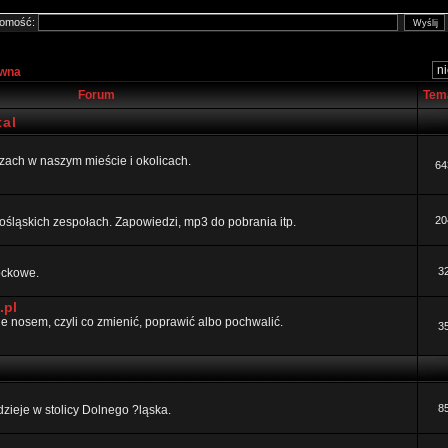
omość:
ówna
Forum
Tem
al
ezach w naszym mieście i okolicach.
64
20
ośląskich zespołach. Zapowiedzi, mp3 do pobrania itp.
3
rockowe.
.pl
 nosem, czyli co zmienić, poprawić albo pochwalić.
3
8
dzieje w stolicy Dolnego ?ląska.