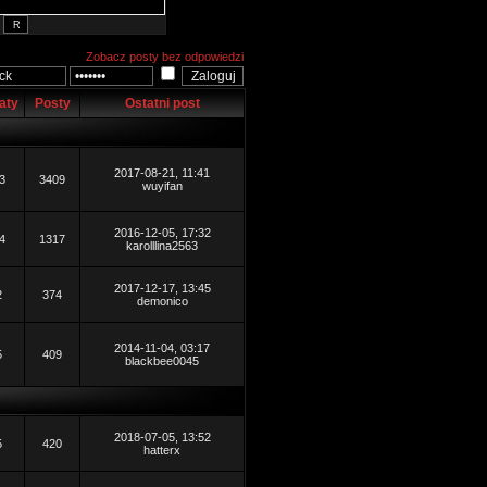
Zobacz posty bez odpowiedzi
aty
Posty
Ostatni post
2017-08-21, 11:41
3
3409
wuyifan
2016-12-05, 17:32
4
1317
karolllina2563
2017-12-17, 13:45
2
374
demonico
2014-11-04, 03:17
5
409
blackbee0045
2018-07-05, 13:52
5
420
hatterx