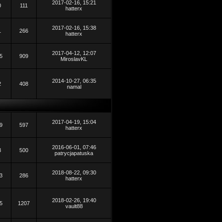
2017-02-16, 15:21
0
111
hatterx
2017-02-16, 15:38
1
266
hatterx
2017-04-12, 12:07
5
909
MiroslavKL
2014-10-27, 06:35
2
408
namal
2017-04-19, 15:04
9
597
hatterx
2016-06-01, 07:46
3
500
patrycjapatuska
2018-08-22, 09:30
3
286
hatterx
2018-02-26, 19:40
5
1207
vault88