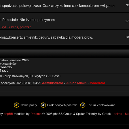
3
mi spędzacie połowę czasu. Oraz wszytko inne co z komputerem związane.
e. Pozostałe. Nie trzeba, potrzymam.
17
,
Styl
,
Sukces, porażka
10
tematy/koncerty, śmietnik, bzdury, zabawka dla moderatorów.
ostów, tematów
2695
żytkowników
eonardo
4
razy
0 Zarejestrowanych, 0 Ukrytych i 21 Gości
 obecnych 2025-08-01, 04:29
Administrator
•
Junior Admin
•
Moderator
Nowe posty
Brak nowych postów
Forum Zablokowane
 by
phpBB
modified by
Przemo
© 2003 phpBB Group & Spider Friendly by Crack -
anime
-
Ma