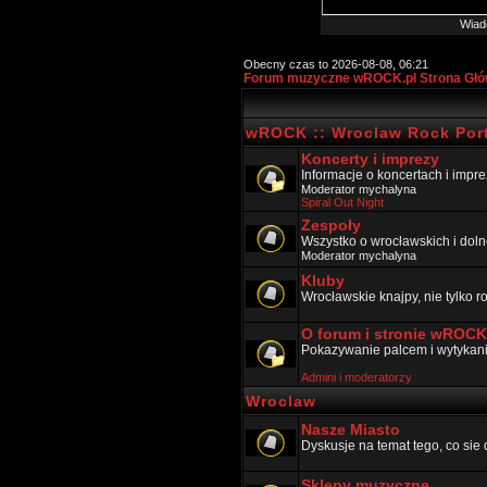
Wiad
Obecny czas to 2026-08-08, 06:21
Forum muzyczne wROCK.pl Strona Gł
wROCK :: Wroclaw Rock Port
Koncerty i imprezy
Informacje o koncertach i impr
Moderator
mychalyna
Spiral Out Night
Zespoły
Wszystko o wrocławskich i doln
Moderator
mychalyna
Kluby
Wrocławskie knajpy, nie tylko 
O forum i stronie wROCK
Pokazywanie palcem i wytykanie
Admini i moderatorzy
Wroclaw
Nasze Miasto
Dyskusje na temat tego, co sie 
Sklepy muzyczne