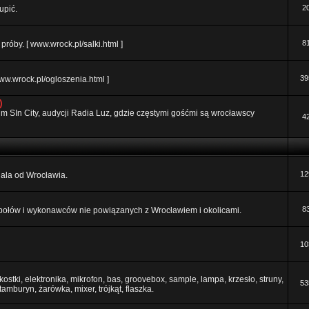
2
upić.
8
róby. [ www.wrock.pl/salki.html ]
39
ww.wrock.pl/ogloszenia.html ]
)
orum SIn City, audycji Radia Luz, gdzie częstymi gośćmi są wrocławscy
4
12
 dala od Wrocławia.
8
połów i wykonawców nie powiązanych z Wrocławiem i okolicami.
10
ostki, elektronika, mikrofon, bas, groovebox, sample, lampa, krzesło, struny,
53
 tamburyn, żarówka, mixer, trójkąt, flaszka.