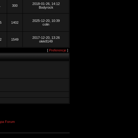
2018-01-26, 14:12
1
300
Bodyrock
2025-12-20, 10:39
5
1402
colin
2017-12-20, 13:26
2
1549
olek8149
[
Preferencje
]
pa Forum