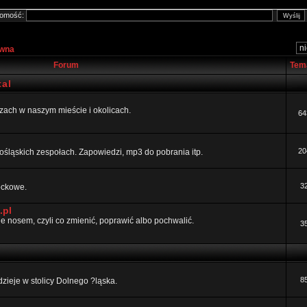
omość:
ówna
Forum
Tem
al
ezach w naszym mieście i okolicach.
64
20
ośląskich zespołach. Zapowiedzi, mp3 do pobrania itp.
3
rockowe.
.pl
 nosem, czyli co zmienić, poprawić albo pochwalić.
3
8
dzieje w stolicy Dolnego ?ląska.