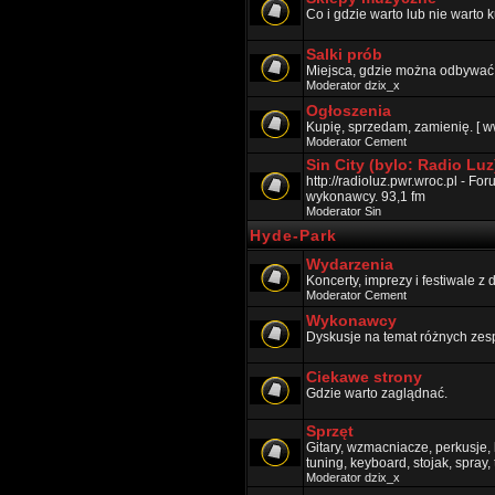
Co i gdzie warto lub nie warto k
Salki prób
Miejsca, gdzie można odbywać p
Moderator
dzix_x
Ogłoszenia
Kupię, sprzedam, zamienię. [ w
Moderator
Cement
Sin City (bylo: Radio Luz
http://radioluz.pwr.wroc.pl - F
wykonawcy. 93,1 fm
Moderator
Sin
Hyde-Park
Wydarzenia
Koncerty, imprezy i festiwale z
Moderator
Cement
Wykonawcy
Dyskusje na temat różnych zes
Ciekawe strony
Gdzie warto zaglądnać.
Sprzęt
Gitary, wzmacniacze, perkusje, k
tuning, keyboard, stojak, spray,
Moderator
dzix_x