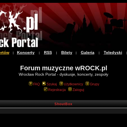
ertów
Koncerty
RSS
Bilety
Galeria
Teledyski
|
|
|
|
|
Forum muzyczne wROCK.pl
Wrocław Rock Portal - dyskusje, koncerty, zespoły
FAQ
Szukaj
Użytkownicy
Grupy
Rejestracja
Zaloguj
ShoutBox