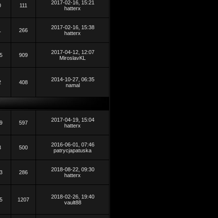
2017-02-16, 15:21
0
111
hatterx
2017-02-16, 15:38
1
266
hatterx
2017-04-12, 12:07
5
909
MiroslavKL
2014-10-27, 06:35
2
408
namal
2017-04-19, 15:04
9
597
hatterx
2016-06-01, 07:46
3
500
patrycjapatuska
2018-08-22, 09:30
3
286
hatterx
2018-02-26, 19:40
5
1207
vault88