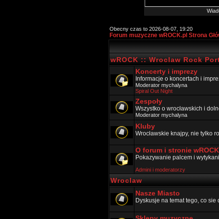
Wiad
Obecny czas to 2026-08-07, 19:20
Forum muzyczne wROCK.pl Strona Gł
wROCK :: Wroclaw Rock Port
Koncerty i imprezy
Informacje o koncertach i impr
Moderator
mychalyna
Spiral Out Night
Zespoły
Wszystko o wrocławskich i doln
Moderator
mychalyna
Kluby
Wrocławskie knajpy, nie tylko 
O forum i stronie wROCK
Pokazywanie palcem i wytykanie
Admini i moderatorzy
Wroclaw
Nasze Miasto
Dyskusje na temat tego, co sie 
Sklepy muzyczne