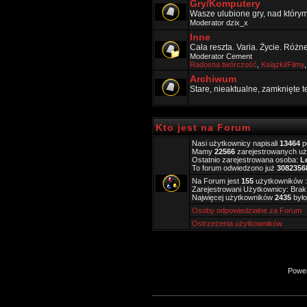
Gry/Komputery
Wasze ulubione gry, nad który
Moderator
dzix_x
Inne
Cała reszta. Varia. Życie. Różn
Moderator
Cement
Radosna twórczość
,
Ksiązki/Filmy
Archiwum
Stare, nieaktualne, zamknięte 
Kto jest na Forum
Nasi użytkownicy napisali
13464
p
Mamy
22566
zarejestrowanych u
Ostatnio zarejestrowana osoba:
L
To forum odwiedzono już
3082356
Na Forum jest
155
użytkowników ::
Zarejestrowani Użytkownicy: Brak
Najwięcej użytkowników
2435
było
Osoby odpowiedzialne za Forum
Ostrzeżenia użytkowników
Powe