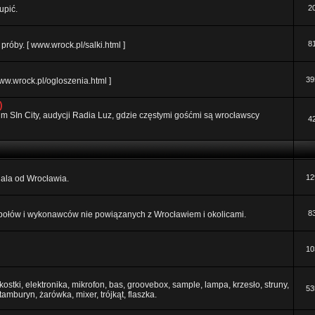
2
upić.
8
róby. [ www.wrock.pl/salki.html ]
39
ww.wrock.pl/ogloszenia.html ]
)
orum SIn City, audycji Radia Luz, gdzie częstymi gośćmi są wrocławscy
4
12
 dala od Wrocławia.
8
połów i wykonawców nie powiązanych z Wrocławiem i okolicami.
10
ostki, elektronika, mikrofon, bas, groovebox, sample, lampa, krzesło, struny,
53
 tamburyn, żarówka, mixer, trójkąt, flaszka.