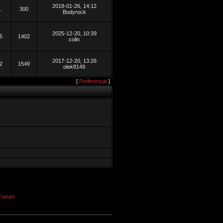
2018-01-26, 14:12
1
300
Bodyrock
2025-12-20, 10:39
5
1402
colin
2017-12-20, 13:26
2
1549
olek8149
[
Preferencje
]
Forum