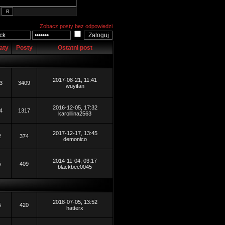
Zobacz posty bez odpowiedzi
aty
Posty
Ostatni post
2017-08-21, 11:41
3
3409
wuyifan
2016-12-05, 17:32
4
1317
karolllina2563
2017-12-17, 13:45
2
374
demonico
2014-11-04, 03:17
5
409
blackbee0045
2018-07-05, 13:52
5
420
hatterx