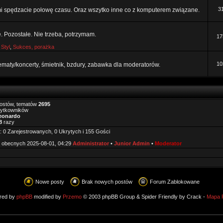
3
mi spędzacie połowę czasu. Oraz wszytko inne co z komputerem związane.
e. Pozostałe. Nie trzeba, potrzymam.
17
,
Styl
,
Sukces, porażka
10
tematy/koncerty, śmietnik, bzdury, zabawka dla moderatorów.
ostów, tematów
2695
żytkowników
eonardo
8
razy
 0 Zarejestrowanych, 0 Ukrytych i 155 Gości
 obecnych 2025-08-01, 04:29
Administrator
•
Junior Admin
•
Moderator
Nowe posty
Brak nowych postów
Forum Zablokowane
red by
phpBB
modified by
Przemo
© 2003 phpBB Group & Spider Friendly by Crack -
Mapa 