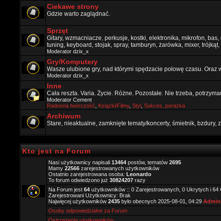
Ciekawe strony
Gdzie warto zaglądnać.
Sprzęt
Gitary, wzmacniacze, perkusje, kostki, elektronika, mikrofon, bas,
tuning, keyboard, stojak, spray, tamburyn, żarówka, mixer, trójkąt, 
Moderator
dzix_x
Gry/Komputery
Wasze ulubione gry, nad którymi spędzacie połowę czasu. Oraz 
Moderator
dzix_x
Inne
Cała reszta. Varia. Życie. Różne. Pozostałe. Nie trzeba, potrzym
Moderator
Cement
Radosna twórczość
,
Ksiązki/Filmy
,
Styl
,
Sukces, porażka
Archiwum
Stare, nieaktualne, zamknięte tematy/koncerty, śmietnik, bzdury
Kto jest na Forum
Nasi użytkownicy napisali
13464
postów, tematów
2695
Mamy
22566
zarejestrowanych użytkowników
Ostatnio zarejestrowana osoba:
Leonardo
To forum odwiedzono już
30824207
razy
Na Forum jest
64
użytkowników :: 0 Zarejestrowanych, 0 Ukrytych i 64
Zarejestrowani Użytkownicy: Brak
Najwięcej użytkowników
2435
było obecnych 2025-08-01, 04:29
Admini
Osoby odpowiedzialne za Forum
Ostrzeżenia użytkowników