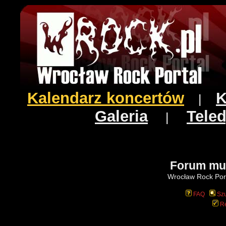
Kalendarz koncertów
K
|
Galeria
Teled
|
Forum mu
Wrocław Rock Port
FAQ
Szu
Re