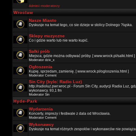
Admini i moderatorzy
Wroclaw
Nasze Miasto
Dyskusje na temat tego, co sie dzieje w stolicy Dolnego ?ląska.
Sklepy muzyczne
Co i gdzie warto lub nie warto kupić.
Salki prób
Miejsca, gdzie można odbywać próby. [ www.wrock.pl/salki.html ]
Moderator
dzix_x
Ogłoszenia
Kupię, sprzedam, zamienię. [ www.wrock.pl/ogloszenia.html ]
Moderator
Cement
Sin City (bylo: Radio Luz)
http://radioluz.pwr.wroc.pl - Forum SIn City, audycji Radia Luz, 
wykonawcy. 93,1 fm
Moderator
Sin
Hyde-Park
Wydarzenia
Koncerty, imprezy i festiwale z dala od Wrocławia.
Moderator
Cement
Wykonawcy
Dyskusje na temat różnych zespołów i wykonawców nie powiązan