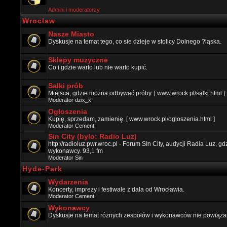
Admini i moderatorzy
Wroclaw
Nasze Miasto
Dyskusje na temat tego, co sie dzieje w stolicy Dolnego ?ląska.
Sklepy muzyczne
Co i gdzie warto lub nie warto kupić.
Salki prób
Miejsca, gdzie można odbywać próby. [ www.wrock.pl/salki.html ]
Moderator
dzix_x
Ogłoszenia
Kupię, sprzedam, zamienię. [ www.wrock.pl/ogloszenia.html ]
Moderator
Cement
Sin City (bylo: Radio Luz)
http://radioluz.pwr.wroc.pl - Forum SIn City, audycji Radia Luz, 
wykonawcy. 93,1 fm
Moderator
Sin
Hyde-Park
Wydarzenia
Koncerty, imprezy i festiwale z dala od Wrocławia.
Moderator
Cement
Wykonawcy
Dyskusje na temat różnych zespołów i wykonawców nie powiązan