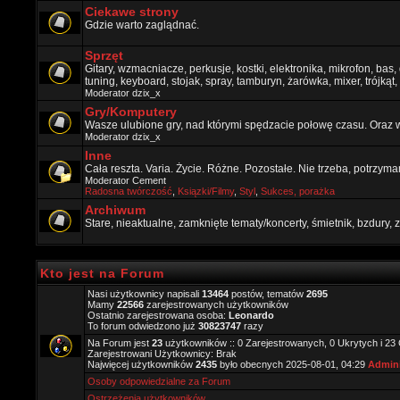
Ciekawe strony
Gdzie warto zaglądnać.
Sprzęt
Gitary, wzmacniacze, perkusje, kostki, elektronika, mikrofon, bas,
tuning, keyboard, stojak, spray, tamburyn, żarówka, mixer, trójkąt, 
Moderator
dzix_x
Gry/Komputery
Wasze ulubione gry, nad którymi spędzacie połowę czasu. Oraz 
Moderator
dzix_x
Inne
Cała reszta. Varia. Życie. Różne. Pozostałe. Nie trzeba, potrzym
Moderator
Cement
Radosna twórczość
,
Ksiązki/Filmy
,
Styl
,
Sukces, porażka
Archiwum
Stare, nieaktualne, zamknięte tematy/koncerty, śmietnik, bzdury
Kto jest na Forum
Nasi użytkownicy napisali
13464
postów, tematów
2695
Mamy
22566
zarejestrowanych użytkowników
Ostatnio zarejestrowana osoba:
Leonardo
To forum odwiedzono już
30823747
razy
Na Forum jest
23
użytkowników :: 0 Zarejestrowanych, 0 Ukrytych i 23
Zarejestrowani Użytkownicy: Brak
Najwięcej użytkowników
2435
było obecnych 2025-08-01, 04:29
Admini
Osoby odpowiedzialne za Forum
Ostrzeżenia użytkowników