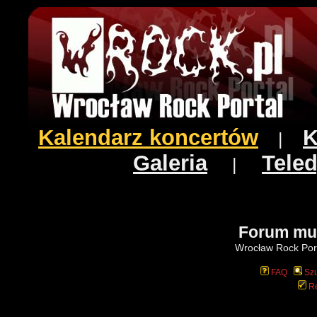
Kalendarz koncertów
K
|
Galeria
Teled
|
Forum mu
Wrocław Rock Port
FAQ
Szu
Re