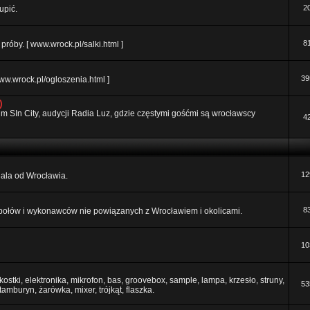
2
upić.
8
róby. [ www.wrock.pl/salki.html ]
39
ww.wrock.pl/ogloszenia.html ]
)
orum SIn City, audycji Radia Luz, gdzie częstymi gośćmi są wrocławscy
4
12
 dala od Wrocławia.
8
połów i wykonawców nie powiązanych z Wrocławiem i okolicami.
10
ostki, elektronika, mikrofon, bas, groovebox, sample, lampa, krzesło, struny,
53
 tamburyn, żarówka, mixer, trójkąt, flaszka.