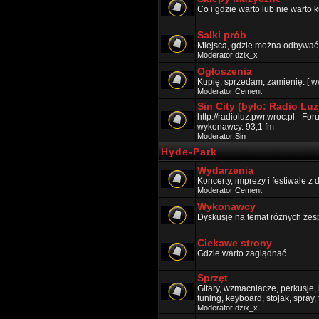
Co i gdzie warto lub nie warto k
Salki prób
Miejsca, gdzie można odbywać p
Moderator
dzix_x
Ogłoszenia
Kupię, sprzedam, zamienię. [ w
Moderator
Cement
Sin City (bylo: Radio Luz
http://radioluz.pwr.wroc.pl - F
wykonawcy. 93,1 fm
Moderator
Sin
Hyde-Park
Wydarzenia
Koncerty, imprezy i festiwale z
Moderator
Cement
Wykonawcy
Dyskusje na temat różnych zes
Ciekawe strony
Gdzie warto zaglądnać.
Sprzęt
Gitary, wzmacniacze, perkusje, k
tuning, keyboard, stojak, spray,
Moderator
dzix_x