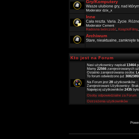
Gry/Komputery
Wasze ulubione gry, nad który
Moderator
dzix_x
Inne
Cała reszta. Varia. Życie. Różn
Moderator
Cement
Radosna twórczość
,
Ksiązki/Filmy
Archiwum
Stare, nieaktualne, zamknięte 
Kto jest na Forum
Nasi użytkownicy napisali
13464
p
Mamy
22566
zarejestrowanych u
Ostatnio zarejestrowana osoba:
L
To forum odwiedzono już
3082385
Na Forum jest
28
użytkowników :: 
Zarejestrowani Użytkownicy: Brak
Najwięcej użytkowników
2435
było
Osoby odpowiedzialne za Forum
Ostrzeżenia użytkowników
Powe