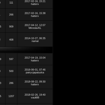
2017-02-16, 15:21
0
111
hatterx
2017-02-16, 15:38
1
266
hatterx
2017-04-12, 12:07
5
909
MiroslavKL
2014-10-27, 06:35
2
408
namal
2017-04-19, 15:04
9
597
hatterx
2016-06-01, 07:46
3
500
patrycjapatuska
2018-08-22, 09:30
3
286
hatterx
2018-02-26, 19:40
5
1207
vault88