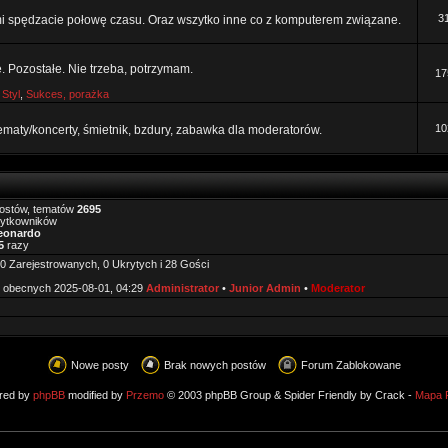
3
mi spędzacie połowę czasu. Oraz wszytko inne co z komputerem związane.
e. Pozostałe. Nie trzeba, potrzymam.
17
,
Styl
,
Sukces, porażka
10
tematy/koncerty, śmietnik, bzdury, zabawka dla moderatorów.
ostów, tematów
2695
żytkowników
eonardo
5
razy
0 Zarejestrowanych, 0 Ukrytych i 28 Gości
 obecnych 2025-08-01, 04:29
Administrator
•
Junior Admin
•
Moderator
Nowe posty
Brak nowych postów
Forum Zablokowane
red by
phpBB
modified by
Przemo
© 2003 phpBB Group & Spider Friendly by Crack -
Mapa 