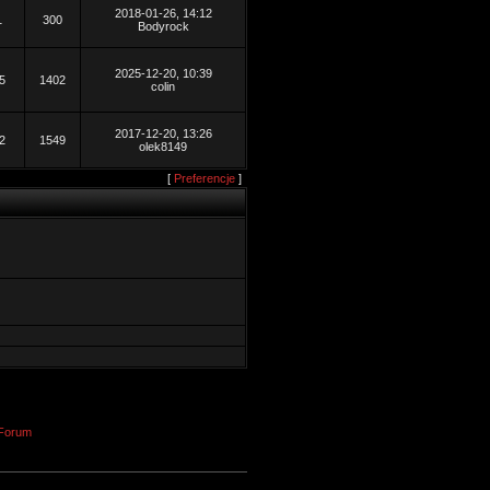
2018-01-26, 14:12
1
300
Bodyrock
2025-12-20, 10:39
5
1402
colin
2017-12-20, 13:26
2
1549
olek8149
[
Preferencje
]
Forum