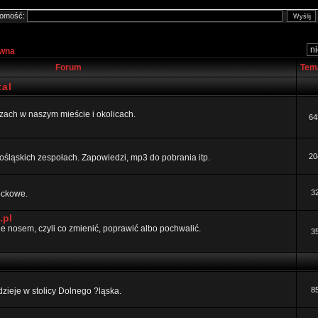
omość:
ówna
Forum
Tem
al
ezach w naszym mieście i okolicach.
64
20
ośląskich zespołach. Zapowiedzi, mp3 do pobrania itp.
3
rockowe.
.pl
 nosem, czyli co zmienić, poprawić albo pochwalić.
3
8
dzieje w stolicy Dolnego ?ląska.