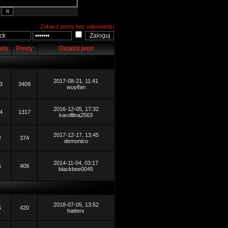
Zobacz posty bez odpowiedzi
aty
Posty
Ostatni post
2017-08-21, 11:41
3
3409
wuyifan
2016-12-05, 17:32
4
1317
karolllina2563
2017-12-17, 13:45
2
374
demonico
2014-11-04, 03:17
5
409
blackbee0045
2018-07-05, 13:52
5
420
hatterx