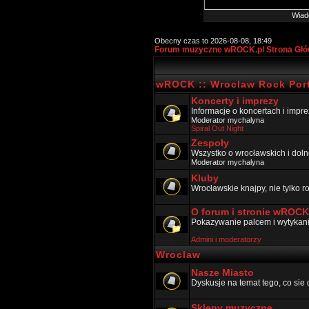
Wiad
Obecny czas to 2026-08-08, 18:49
Forum muzyczne wROCK.pl Strona Gł
wROCK :: Wroclaw Rock Port
Koncerty i imprezy
Informacje o koncertach i impr
Moderator
mychalyna
Spiral Out Night
Zespoły
Wszystko o wrocławskich i doln
Moderator
mychalyna
Kluby
Wrocławskie knajpy, nie tylko 
O forum i stronie wROCK
Pokazywanie palcem i wytykanie
Admini i moderatorzy
Wroclaw
Nasze Miasto
Dyskusje na temat tego, co sie 
Sklepy muzyczne