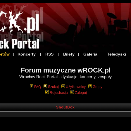
ertów
Koncerty
RSS
Bilety
Galeria
Teledyski
|
|
|
|
|
Forum muzyczne wROCK.pl
Wrocław Rock Portal - dyskusje, koncerty, zespoły
FAQ
Szukaj
Użytkownicy
Grupy
Rejestracja
Zaloguj
ShoutBox