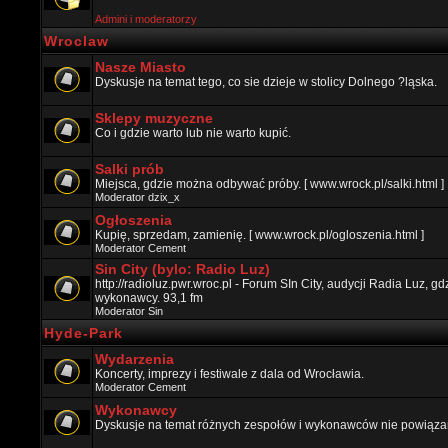
Admini i moderatorzy
Wroclaw
Nasze Miasto
Dyskusje na temat tego, co sie dzieje w stolicy Dolnego ?ląska.
Sklepy muzyczne
Co i gdzie warto lub nie warto kupić.
Salki prób
Miejsca, gdzie można odbywać próby. [ www.wrock.pl/salki.html ]
Moderator
dzix_x
Ogłoszenia
Kupię, sprzedam, zamienię. [ www.wrock.pl/ogloszenia.html ]
Moderator
Cement
Sin City (bylo: Radio Luz)
http://radioluz.pwr.wroc.pl - Forum SIn City, audycji Radia Luz, 
wykonawcy. 93,1 fm
Moderator
Sin
Hyde-Park
Wydarzenia
Koncerty, imprezy i festiwale z dala od Wrocławia.
Moderator
Cement
Wykonawcy
Dyskusje na temat różnych zespołów i wykonawców nie powiązan