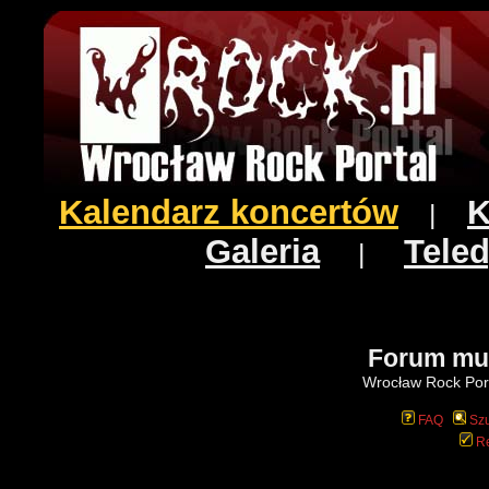
Kalendarz koncertów
K
|
Galeria
Teled
|
Forum mu
Wrocław Rock Port
FAQ
Szu
Re