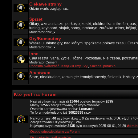
Ciekawe strony
Gdzie warto zaglądnać.
Sprzęt
Gitary, wzmacniacze, perkusje, kostki, elektronika, mikrofon, bas,
tuning, keyboard, stojak, spray, tamburyn, żarówka, mixer, trójkąt, 
Moderator
dzix_x
Gry/Komputery
Wasze ulubione gry, nad którymi spędzacie połowę czasu. Oraz 
Moderator
dzix_x
Inne
Cała reszta. Varia. Życie. Różne. Pozostałe. Nie trzeba, potrzym
Moderator
Cement
Radosna twórczość
,
Ksiązki/Filmy
,
Styl
,
Sukces, porażka
Archiwum
Stare, nieaktualne, zamknięte tematy/koncerty, śmietnik, bzdury
Kto jest na Forum
Nasi użytkownicy napisali
13464
postów, tematów
2695
Mamy
22566
zarejestrowanych użytkowników
Ostatnio zarejestrowana osoba:
Leonardo
To forum odwiedzono już
30823338
razy
Na Forum jest
40
użytkowników :: 0 Zarejestrowanych, 0 Ukrytych i 40
Zarejestrowani Użytkownicy: Brak
Najwięcej użytkowników
2435
było obecnych 2025-08-01, 04:29
Admini
Osoby odpowiedzialne za Forum
Ostrzeżenia użytkowników