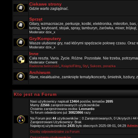
Ciekawe strony
Gdzie warto zaglądnać.
Sprzęt
Gitary, wzmacniacze, perkusje, kostki, elektronika, mikrofon, bas,
tuning, keyboard, stojak, spray, tamburyn, żarówka, mixer, trójkąt, 
Moderator
dzix_x
Gry/Komputery
Wasze ulubione gry, nad którymi spędzacie połowę czasu. Oraz 
Moderator
dzix_x
Inne
Cała reszta. Varia. Życie. Różne. Pozostałe. Nie trzeba, potrzym
Moderator
Cement
Radosna twórczość
,
Ksiązki/Filmy
,
Styl
,
Sukces, porażka
Archiwum
Stare, nieaktualne, zamknięte tematy/koncerty, śmietnik, bzdury
Kto jest na Forum
Nasi użytkownicy napisali
13464
postów, tematów
2695
Mamy
22566
zarejestrowanych użytkowników
Ostatnio zarejestrowana osoba:
Leonardo
To forum odwiedzono już
30823866
razy
Na Forum jest
44
użytkowników :: 0 Zarejestrowanych, 0 Ukrytych i 44
Zarejestrowani Użytkownicy: Brak
Najwięcej użytkowników
2435
było obecnych 2025-08-01, 04:29
Admini
Osoby odpowiedzialne za Forum
Ostrzeżenia użytkowników