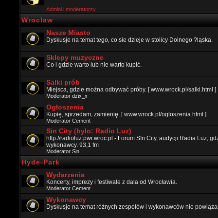
Admini i moderatorzy
Wroclaw
Nasze Miasto
Dyskusje na temat tego, co sie dzieje w stolicy Dolnego ?ląska.
Sklepy muzyczne
Co i gdzie warto lub nie warto kupić.
Salki prób
Miejsca, gdzie można odbywać próby. [ www.wrock.pl/salki.html ]
Moderator
dzix_x
Ogłoszenia
Kupię, sprzedam, zamienię. [ www.wrock.pl/ogloszenia.html ]
Moderator
Cement
Sin City (bylo: Radio Luz)
http://radioluz.pwr.wroc.pl - Forum SIn City, audycji Radia Luz, 
wykonawcy. 93,1 fm
Moderator
Sin
Hyde-Park
Wydarzenia
Koncerty, imprezy i festiwale z dala od Wrocławia.
Moderator
Cement
Wykonawcy
Dyskusje na temat różnych zespołów i wykonawców nie powiązan