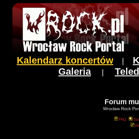
Kalendarz koncertów
K
|
Galeria
Teled
|
Forum mu
Wrocław Rock Port
FAQ
Szu
Re