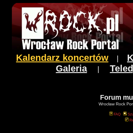
Kalendarz koncertów
K
|
Galeria
Teled
|
Forum mu
Wrocław Rock Port
FAQ
Szu
Re