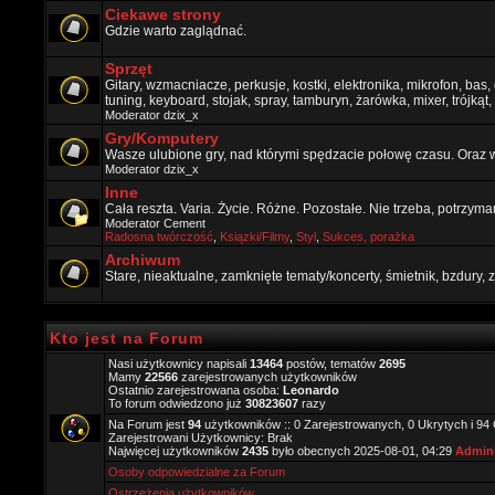
Ciekawe strony
Gdzie warto zaglądnać.
Sprzęt
Gitary, wzmacniacze, perkusje, kostki, elektronika, mikrofon, bas,
tuning, keyboard, stojak, spray, tamburyn, żarówka, mixer, trójkąt, 
Moderator
dzix_x
Gry/Komputery
Wasze ulubione gry, nad którymi spędzacie połowę czasu. Oraz 
Moderator
dzix_x
Inne
Cała reszta. Varia. Życie. Różne. Pozostałe. Nie trzeba, potrzym
Moderator
Cement
Radosna twórczość
,
Ksiązki/Filmy
,
Styl
,
Sukces, porażka
Archiwum
Stare, nieaktualne, zamknięte tematy/koncerty, śmietnik, bzdury
Kto jest na Forum
Nasi użytkownicy napisali
13464
postów, tematów
2695
Mamy
22566
zarejestrowanych użytkowników
Ostatnio zarejestrowana osoba:
Leonardo
To forum odwiedzono już
30823607
razy
Na Forum jest
94
użytkowników :: 0 Zarejestrowanych, 0 Ukrytych i 94
Zarejestrowani Użytkownicy: Brak
Najwięcej użytkowników
2435
było obecnych 2025-08-01, 04:29
Admini
Osoby odpowiedzialne za Forum
Ostrzeżenia użytkowników