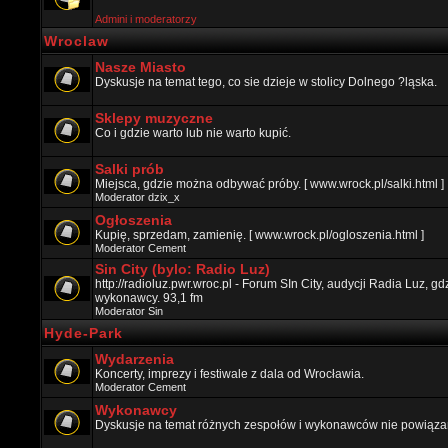
Admini i moderatorzy
Wroclaw
Nasze Miasto
Dyskusje na temat tego, co sie dzieje w stolicy Dolnego ?ląska.
Sklepy muzyczne
Co i gdzie warto lub nie warto kupić.
Salki prób
Miejsca, gdzie można odbywać próby. [ www.wrock.pl/salki.html ]
Moderator
dzix_x
Ogłoszenia
Kupię, sprzedam, zamienię. [ www.wrock.pl/ogloszenia.html ]
Moderator
Cement
Sin City (bylo: Radio Luz)
http://radioluz.pwr.wroc.pl - Forum SIn City, audycji Radia Luz, 
wykonawcy. 93,1 fm
Moderator
Sin
Hyde-Park
Wydarzenia
Koncerty, imprezy i festiwale z dala od Wrocławia.
Moderator
Cement
Wykonawcy
Dyskusje na temat różnych zespołów i wykonawców nie powiązan