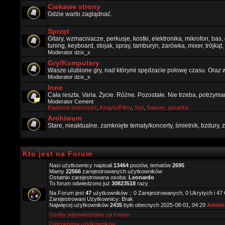
Ciekawe strony
Gdzie warto zaglądnać.
Sprzęt
Gitary, wzmacniacze, perkusje, kostki, elektronika, mikrofon, bas,
tuning, keyboard, stojak, spray, tamburyn, żarówka, mixer, trójkąt, 
Moderator
dzix_x
Gry/Komputery
Wasze ulubione gry, nad którymi spędzacie połowę czasu. Oraz 
Moderator
dzix_x
Inne
Cała reszta. Varia. Życie. Różne. Pozostałe. Nie trzeba, potrzym
Moderator
Cement
Radosna twórczość
,
Ksiązki/Filmy
,
Styl
,
Sukces, porażka
Archiwum
Stare, nieaktualne, zamknięte tematy/koncerty, śmietnik, bzdury
Kto jest na Forum
Nasi użytkownicy napisali
13464
postów, tematów
2695
Mamy
22566
zarejestrowanych użytkowników
Ostatnio zarejestrowana osoba:
Leonardo
To forum odwiedzono już
30823518
razy
Na Forum jest
47
użytkowników :: 0 Zarejestrowanych, 0 Ukrytych i 47
Zarejestrowani Użytkownicy: Brak
Najwięcej użytkowników
2435
było obecnych 2025-08-01, 04:29
Admini
Osoby odpowiedzialne za Forum
Ostrzeżenia użytkowników