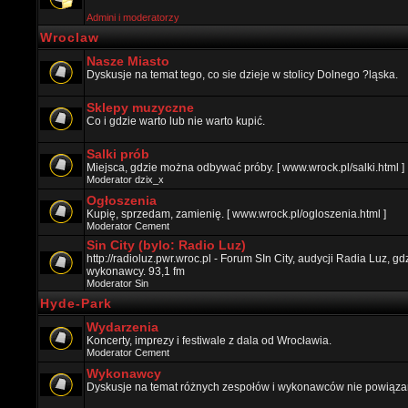
Admini i moderatorzy
Wroclaw
Nasze Miasto
Dyskusje na temat tego, co sie dzieje w stolicy Dolnego ?ląska.
Sklepy muzyczne
Co i gdzie warto lub nie warto kupić.
Salki prób
Miejsca, gdzie można odbywać próby. [ www.wrock.pl/salki.html ]
Moderator
dzix_x
Ogłoszenia
Kupię, sprzedam, zamienię. [ www.wrock.pl/ogloszenia.html ]
Moderator
Cement
Sin City (bylo: Radio Luz)
http://radioluz.pwr.wroc.pl - Forum SIn City, audycji Radia Luz, 
wykonawcy. 93,1 fm
Moderator
Sin
Hyde-Park
Wydarzenia
Koncerty, imprezy i festiwale z dala od Wrocławia.
Moderator
Cement
Wykonawcy
Dyskusje na temat różnych zespołów i wykonawców nie powiązan