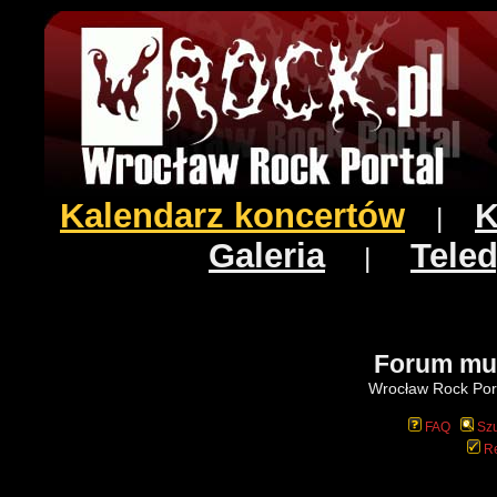
Kalendarz koncertów
K
|
Galeria
Teled
|
Forum mu
Wrocław Rock Port
FAQ
Szu
Re