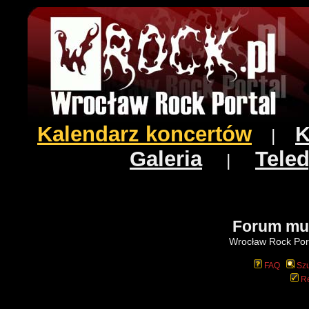
Kalendarz koncertów
K
|
Galeria
Teled
|
Forum mu
Wrocław Rock Port
FAQ
Szu
Re