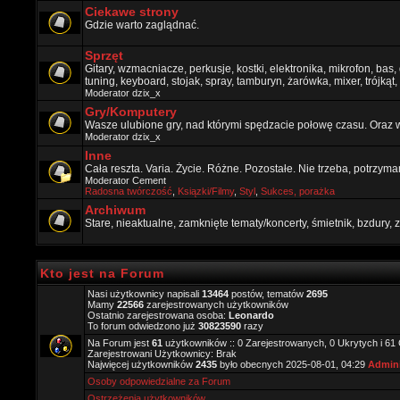
Ciekawe strony
Gdzie warto zaglądnać.
Sprzęt
Gitary, wzmacniacze, perkusje, kostki, elektronika, mikrofon, bas,
tuning, keyboard, stojak, spray, tamburyn, żarówka, mixer, trójkąt, 
Moderator
dzix_x
Gry/Komputery
Wasze ulubione gry, nad którymi spędzacie połowę czasu. Oraz 
Moderator
dzix_x
Inne
Cała reszta. Varia. Życie. Różne. Pozostałe. Nie trzeba, potrzym
Moderator
Cement
Radosna twórczość
,
Ksiązki/Filmy
,
Styl
,
Sukces, porażka
Archiwum
Stare, nieaktualne, zamknięte tematy/koncerty, śmietnik, bzdury
Kto jest na Forum
Nasi użytkownicy napisali
13464
postów, tematów
2695
Mamy
22566
zarejestrowanych użytkowników
Ostatnio zarejestrowana osoba:
Leonardo
To forum odwiedzono już
30823590
razy
Na Forum jest
61
użytkowników :: 0 Zarejestrowanych, 0 Ukrytych i 61
Zarejestrowani Użytkownicy: Brak
Najwięcej użytkowników
2435
było obecnych 2025-08-01, 04:29
Admini
Osoby odpowiedzialne za Forum
Ostrzeżenia użytkowników