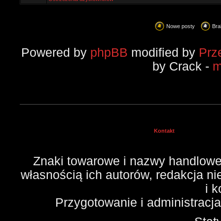
Nowe posty
Bra
Powered by
phpBB
modified by
Prz
by Crack -
m
Kontakt
Znaki towarowe i nazwy handlowe 
własnością ich autorów, redakcja n
i 
Przygotowanie i administracj