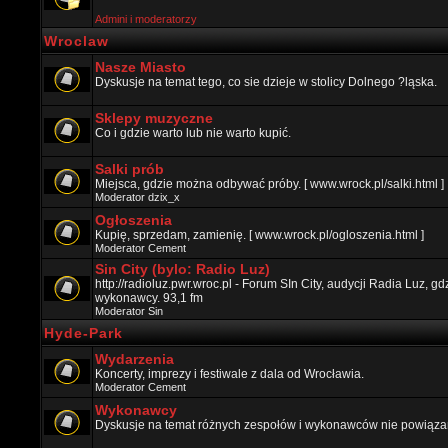
Admini i moderatorzy
Wroclaw
Nasze Miasto
Dyskusje na temat tego, co sie dzieje w stolicy Dolnego ?ląska.
Sklepy muzyczne
Co i gdzie warto lub nie warto kupić.
Salki prób
Miejsca, gdzie można odbywać próby. [ www.wrock.pl/salki.html ]
Moderator
dzix_x
Ogłoszenia
Kupię, sprzedam, zamienię. [ www.wrock.pl/ogloszenia.html ]
Moderator
Cement
Sin City (bylo: Radio Luz)
http://radioluz.pwr.wroc.pl - Forum SIn City, audycji Radia Luz, 
wykonawcy. 93,1 fm
Moderator
Sin
Hyde-Park
Wydarzenia
Koncerty, imprezy i festiwale z dala od Wrocławia.
Moderator
Cement
Wykonawcy
Dyskusje na temat różnych zespołów i wykonawców nie powiązan