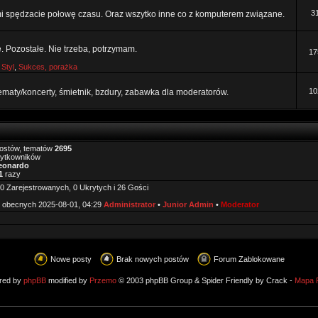
3
mi spędzacie połowę czasu. Oraz wszytko inne co z komputerem związane.
e. Pozostałe. Nie trzeba, potrzymam.
17
,
Styl
,
Sukces, porażka
10
tematy/koncerty, śmietnik, bzdury, zabawka dla moderatorów.
ostów, tematów
2695
żytkowników
eonardo
1
razy
0 Zarejestrowanych, 0 Ukrytych i 26 Gości
 obecnych 2025-08-01, 04:29
Administrator
•
Junior Admin
•
Moderator
Nowe posty
Brak nowych postów
Forum Zablokowane
red by
phpBB
modified by
Przemo
© 2003 phpBB Group & Spider Friendly by Crack -
Mapa 