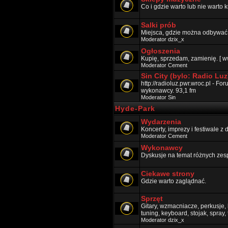
Co i gdzie warto lub nie warto k
Salki prób
Miejsca, gdzie można odbywać p
Moderator
dzix_x
Ogłoszenia
Kupię, sprzedam, zamienię. [ w
Moderator
Cement
Sin City (bylo: Radio Luz
http://radioluz.pwr.wroc.pl - F
wykonawcy. 93,1 fm
Moderator
Sin
Hyde-Park
Wydarzenia
Koncerty, imprezy i festiwale z
Moderator
Cement
Wykonawcy
Dyskusje na temat różnych zes
Ciekawe strony
Gdzie warto zaglądnać.
Sprzęt
Gitary, wzmacniacze, perkusje, k
tuning, keyboard, stojak, spray,
Moderator
dzix_x