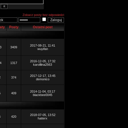
Zobacz posty bez odpowiedzi
aty
Posty
Ostatni post
2017-08-21, 11:41
3
3409
wuyifan
2016-12-05, 17:32
4
1317
karolllina2563
2017-12-17, 13:45
2
374
demonico
2014-11-04, 03:17
5
409
blackbee0045
2018-07-05, 13:52
5
420
hatterx