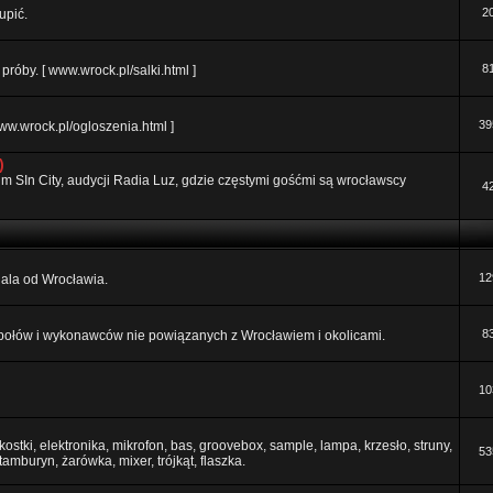
2
upić.
8
róby. [ www.wrock.pl/salki.html ]
39
ww.wrock.pl/ogloszenia.html ]
)
orum SIn City, audycji Radia Luz, gdzie częstymi gośćmi są wrocławscy
4
12
 dala od Wrocławia.
8
połów i wykonawców nie powiązanych z Wrocławiem i okolicami.
10
ostki, elektronika, mikrofon, bas, groovebox, sample, lampa, krzesło, struny,
53
 tamburyn, żarówka, mixer, trójkąt, flaszka.