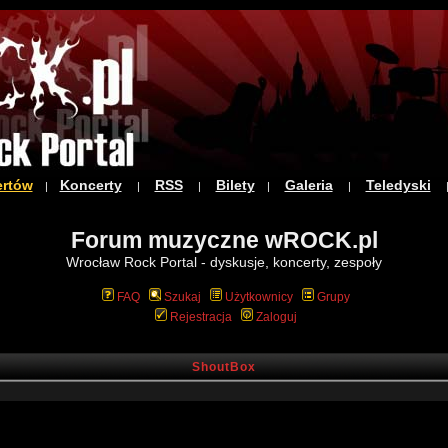
ertów
Koncerty
RSS
Bilety
Galeria
Teledyski
|
|
|
|
|
Forum muzyczne wROCK.pl
Wrocław Rock Portal - dyskusje, koncerty, zespoły
FAQ
Szukaj
Użytkownicy
Grupy
Rejestracja
Zaloguj
ShoutBox