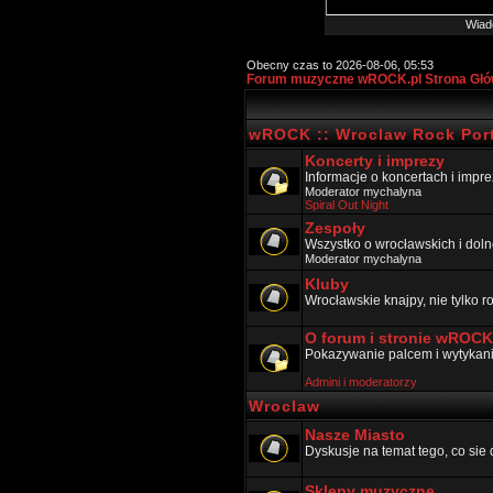
Wiad
Obecny czas to 2026-08-06, 05:53
Forum muzyczne wROCK.pl Strona Gł
wROCK :: Wroclaw Rock Port
Koncerty i imprezy
Informacje o koncertach i impr
Moderator
mychalyna
Spiral Out Night
Zespoły
Wszystko o wrocławskich i doln
Moderator
mychalyna
Kluby
Wrocławskie knajpy, nie tylko 
O forum i stronie wROCK
Pokazywanie palcem i wytykanie
Admini i moderatorzy
Wroclaw
Nasze Miasto
Dyskusje na temat tego, co sie 
Sklepy muzyczne