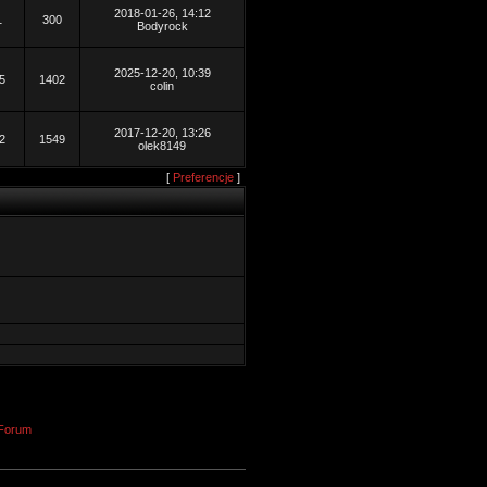
2018-01-26, 14:12
1
300
Bodyrock
2025-12-20, 10:39
5
1402
colin
2017-12-20, 13:26
2
1549
olek8149
[
Preferencje
]
Forum