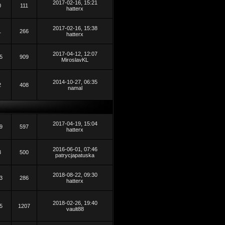
2017-02-16, 15:21
0
111
hatterx
2017-02-16, 15:38
1
266
hatterx
2017-04-12, 12:07
5
909
MiroslavKL
2014-10-27, 06:35
2
408
namal
2017-04-19, 15:04
9
597
hatterx
2016-06-01, 07:46
3
500
patrycjapatuska
2018-08-22, 09:30
3
286
hatterx
2018-02-26, 19:40
5
1207
vault88