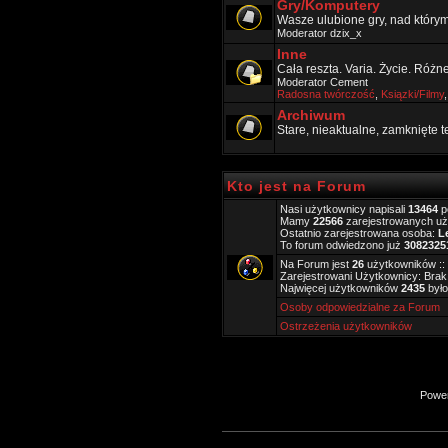
Gry/Komputery
Wasze ulubione gry, nad który
Moderator
dzix_x
Inne
Cała reszta. Varia. Życie. Różn
Moderator
Cement
Radosna twórczość
,
Ksiązki/Filmy
Archiwum
Stare, nieaktualne, zamknięte 
Kto jest na Forum
Nasi użytkownicy napisali
13464
p
Mamy
22566
zarejestrowanych u
Ostatnio zarejestrowana osoba:
L
To forum odwiedzono już
3082325
Na Forum jest
26
użytkowników :: 
Zarejestrowani Użytkownicy: Brak
Najwięcej użytkowników
2435
było
Osoby odpowiedzialne za Forum
Ostrzeżenia użytkowników
Powe