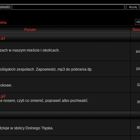
omość:
ówna
Forum
Tem
al
ezach w naszym mieście i okolicach.
64
20
ośląskich zespołach. Zapowiedzi, mp3 do pobrania itp.
3
rockowe.
.pl
 nosem, czyli co zmienić, poprawić albo pochwalić.
3
8
dzieje w stolicy Dolnego ?ląska.