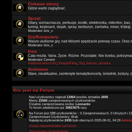
Ciekawe strony
Gdzie warto zaglądnać.
Sprzęt
Gitary, wzmacniacze, perkusje, kostki, elektronika, mikrofon, bas,
tuning, keyboard, stojak, spray, tamburyn, żarówka, mixer, trójkąt, 
Moderator
dzix_x
Gry/Komputery
Wasze ulubione gry, nad którymi spędzacie połowę czasu. Oraz 
Moderator
dzix_x
Inne
Cała reszta. Varia. Życie. Różne. Pozostałe. Nie trzeba, potrzym
Moderator
Cement
Radosna twórczość
,
Ksiązki/Filmy
,
Styl
,
Sukces, porażka
Archiwum
Stare, nieaktualne, zamknięte tematy/koncerty, śmietnik, bzdury
Kto jest na Forum
Nasi użytkownicy napisali
13464
postów, tematów
2695
Mamy
22566
zarejestrowanych użytkowników
Ostatnio zarejestrowana osoba:
Leonardo
To forum odwiedzono już
30823675
razy
Na Forum jest
133
użytkowników :: 0 Zarejestrowanych, 0 Ukrytych i 1
Zarejestrowani Użytkownicy: Brak
Najwięcej użytkowników
2435
było obecnych 2025-08-01, 04:29
Admini
Osoby odpowiedzialne za Forum
Ostrzeżenia użytkowników