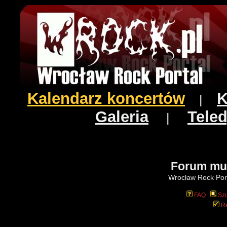
Kalendarz koncertów
K
|
Galeria
Teled
|
Forum mu
Wrocław Rock Port
FAQ
Szu
Re