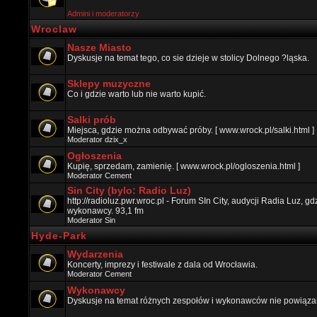
Admini i moderatorzy
Wroclaw
Nasze Miasto
Dyskusje na temat tego, co sie dzieje w stolicy Dolnego ?ląska.
Sklepy muzyczne
Co i gdzie warto lub nie warto kupić.
Salki prób
Miejsca, gdzie można odbywać próby. [ www.wrock.pl/salki.html ]
Moderator
dzix_x
Ogłoszenia
Kupię, sprzedam, zamienię. [ www.wrock.pl/ogloszenia.html ]
Moderator
Cement
Sin City (bylo: Radio Luz)
http://radioluz.pwr.wroc.pl - Forum SIn City, audycji Radia Luz, 
wykonawcy. 93,1 fm
Moderator
Sin
Hyde-Park
Wydarzenia
Koncerty, imprezy i festiwale z dala od Wrocławia.
Moderator
Cement
Wykonawcy
Dyskusje na temat różnych zespołów i wykonawców nie powiązan