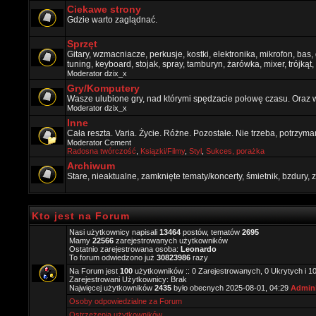
Ciekawe strony
Gdzie warto zaglądnać.
Sprzęt
Gitary, wzmacniacze, perkusje, kostki, elektronika, mikrofon, bas,
tuning, keyboard, stojak, spray, tamburyn, żarówka, mixer, trójkąt, 
Moderator
dzix_x
Gry/Komputery
Wasze ulubione gry, nad którymi spędzacie połowę czasu. Oraz 
Moderator
dzix_x
Inne
Cała reszta. Varia. Życie. Różne. Pozostałe. Nie trzeba, potrzym
Moderator
Cement
Radosna twórczość
,
Ksiązki/Filmy
,
Styl
,
Sukces, porażka
Archiwum
Stare, nieaktualne, zamknięte tematy/koncerty, śmietnik, bzdury
Kto jest na Forum
Nasi użytkownicy napisali
13464
postów, tematów
2695
Mamy
22566
zarejestrowanych użytkowników
Ostatnio zarejestrowana osoba:
Leonardo
To forum odwiedzono już
30823986
razy
Na Forum jest
100
użytkowników :: 0 Zarejestrowanych, 0 Ukrytych i 1
Zarejestrowani Użytkownicy: Brak
Najwięcej użytkowników
2435
było obecnych 2025-08-01, 04:29
Admini
Osoby odpowiedzialne za Forum
Ostrzeżenia użytkowników