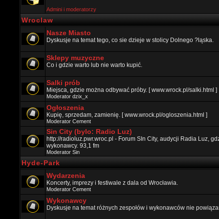
Admini i moderatorzy
Wroclaw
Nasze Miasto
Dyskusje na temat tego, co sie dzieje w stolicy Dolnego ?ląska.
Sklepy muzyczne
Co i gdzie warto lub nie warto kupić.
Salki prób
Miejsca, gdzie można odbywać próby. [ www.wrock.pl/salki.html ]
Moderator
dzix_x
Ogłoszenia
Kupię, sprzedam, zamienię. [ www.wrock.pl/ogloszenia.html ]
Moderator
Cement
Sin City (bylo: Radio Luz)
http://radioluz.pwr.wroc.pl - Forum SIn City, audycji Radia Luz, 
wykonawcy. 93,1 fm
Moderator
Sin
Hyde-Park
Wydarzenia
Koncerty, imprezy i festiwale z dala od Wrocławia.
Moderator
Cement
Wykonawcy
Dyskusje na temat różnych zespołów i wykonawców nie powiązan