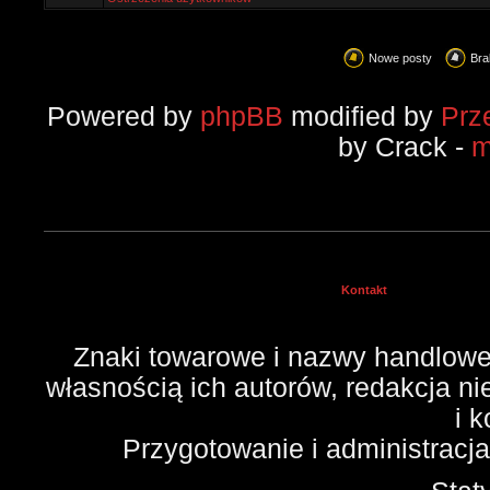
Nowe posty
Bra
Powered by
phpBB
modified by
Prz
by Crack -
m
Kontakt
Znaki towarowe i nazwy handlowe 
własnością ich autorów, redakcja n
i 
Przygotowanie i administracj