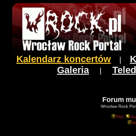
Kalendarz koncertów
K
|
Galeria
Teled
|
Forum mu
Wrocław Rock Port
FAQ
Szu
Re