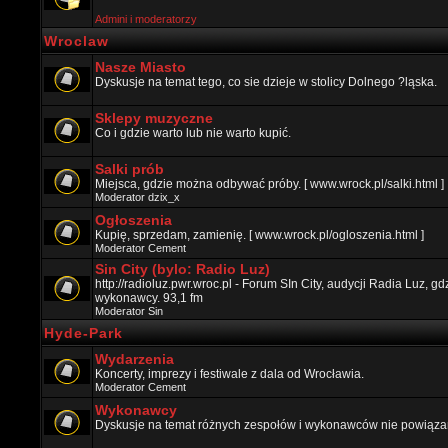
Admini i moderatorzy
Wroclaw
Nasze Miasto
Dyskusje na temat tego, co sie dzieje w stolicy Dolnego ?ląska.
Sklepy muzyczne
Co i gdzie warto lub nie warto kupić.
Salki prób
Miejsca, gdzie można odbywać próby. [ www.wrock.pl/salki.html ]
Moderator
dzix_x
Ogłoszenia
Kupię, sprzedam, zamienię. [ www.wrock.pl/ogloszenia.html ]
Moderator
Cement
Sin City (bylo: Radio Luz)
http://radioluz.pwr.wroc.pl - Forum SIn City, audycji Radia Luz, 
wykonawcy. 93,1 fm
Moderator
Sin
Hyde-Park
Wydarzenia
Koncerty, imprezy i festiwale z dala od Wrocławia.
Moderator
Cement
Wykonawcy
Dyskusje na temat różnych zespołów i wykonawców nie powiązan