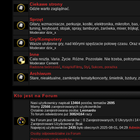
Ciekawe strony
Gdzie warto zaglądnać.
Sprzęt
Gitary, wzmacniacze, perkusje, kostki, elektronika, mikrofon, bas,
tuning, keyboard, stojak, spray, tamburyn, żarówka, mixer, trójkąt, 
Moderator
dzix_x
Gry/Komputery
Wasze ulubione gry, nad którymi spędzacie połowę czasu. Oraz 
Moderator
dzix_x
Inne
Cała reszta. Varia. Życie. Różne. Pozostałe. Nie trzeba, potrzym
Moderator
Cement
Radosna twórczość
,
Ksiązki/Filmy
,
Styl
,
Sukces, porażka
Archiwum
Stare, nieaktualne, zamknięte tematy/koncerty, śmietnik, bzdury
Kto jest na Forum
Nasi użytkownicy napisali
13464
postów, tematów
2695
Mamy
22566
zarejestrowanych użytkowników
Ostatnio zarejestrowana osoba:
Leonardo
To forum odwiedzono już
30824164
razy
Na Forum jest
14
użytkowników :: 0 Zarejestrowanych, 0 Ukrytych i 14
Zarejestrowani Użytkownicy: Brak
Najwięcej użytkowników
2435
było obecnych 2025-08-01, 04:29
Admini
Osoby odpowiedzialne za Forum
Ostrzeżenia użytkowników