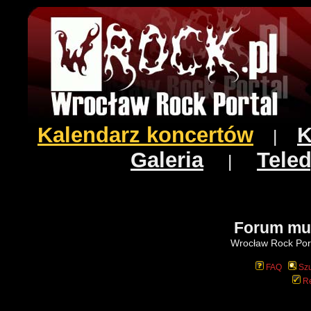
Kalendarz koncertów
K
|
Galeria
Teled
|
Forum mu
Wrocław Rock Port
FAQ
Szu
Re