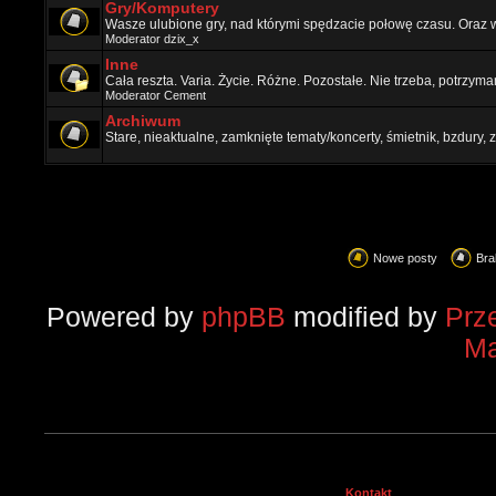
Gry/Komputery
Wasze ulubione gry, nad którymi spędzacie połowę czasu. Oraz 
Moderator
dzix_x
Inne
Cała reszta. Varia. Życie. Różne. Pozostałe. Nie trzeba, potrzym
Moderator
Cement
Archiwum
Stare, nieaktualne, zamknięte tematy/koncerty, śmietnik, bzdury
Nowe posty
Bra
Powered by
phpBB
modified by
Prz
Ma
Kontakt