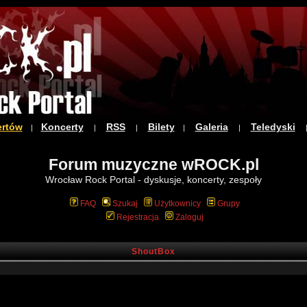
ertów
Koncerty
RSS
Bilety
Galeria
Teledyski
|
|
|
|
|
Forum muzyczne wROCK.pl
Wrocław Rock Portal - dyskusje, koncerty, zespoły
FAQ
Szukaj
Użytkownicy
Grupy
Rejestracja
Zaloguj
ShoutBox