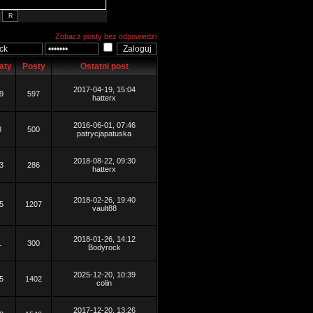
Zobacz posty bez odpowiedzi
aty
Posty
Ostatni post
2017-04-19, 15:04
9
597
hatterx
2016-06-01, 07:46
3
500
patrycjapatuska
2018-08-22, 09:30
3
286
hatterx
2018-02-26, 19:40
5
1207
vault88
2018-01-26, 14:12
1
300
Bodyrock
2025-12-20, 10:39
5
1402
colin
2017-12-20, 13:26