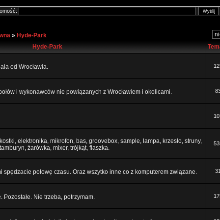
omość:
ówna
»
Hyde-Park
Hyde-Park
Tem
12
 dala od Wrocławia.
8
połów i wykonawców nie powiązanych z Wrocławiem i okolicami.
10
ostki, elektronika, mikrofon, bas, groovebox, sample, lampa, krzesło, struny,
53
 tamburyn, żarówka, mixer, trójkąt, flaszka.
3
mi spędzacie połowę czasu. Oraz wszytko inne co z komputerem związane.
17
e. Pozostałe. Nie trzeba, potrzymam.