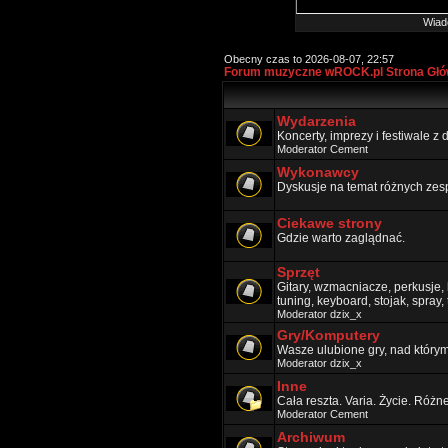
Wiad
Obecny czas to 2026-08-07, 22:57
Forum muzyczne wROCK.pl Strona Gł
Wydarzenia
Koncerty, imprezy i festiwale z
Moderator
Cement
Wykonawcy
Dyskusje na temat różnych zes
Ciekawe strony
Gdzie warto zaglądnać.
Sprzęt
Gitary, wzmacniacze, perkusje, k
tuning, keyboard, stojak, spray,
Moderator
dzix_x
Gry/Komputery
Wasze ulubione gry, nad który
Moderator
dzix_x
Inne
Cała reszta. Varia. Życie. Różn
Moderator
Cement
Archiwum