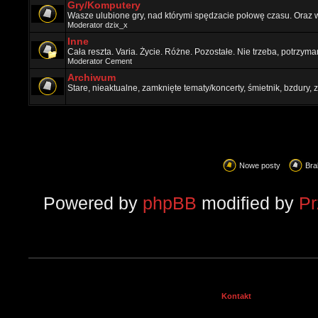
Gry/Komputery
Wasze ulubione gry, nad którymi spędzacie połowę czasu. Oraz 
Moderator
dzix_x
Inne
Cała reszta. Varia. Życie. Różne. Pozostałe. Nie trzeba, potrzym
Moderator
Cement
Archiwum
Stare, nieaktualne, zamknięte tematy/koncerty, śmietnik, bzdury
Nowe posty
Bra
Powered by
phpBB
modified by
P
Kontakt