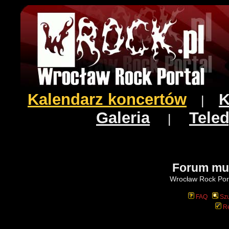
Kalendarz koncertów
K
|
Galeria
Teled
|
Forum mu
Wrocław Rock Port
FAQ
Szu
Re