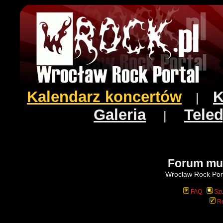
Kalendarz koncertów
K
|
Galeria
Teled
|
Forum mu
Wrocław Rock Port
FAQ
Szu
Re