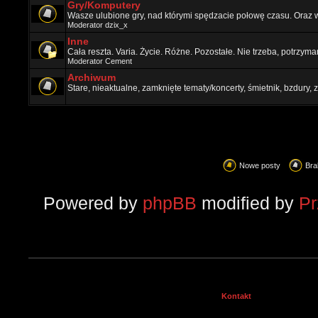
Gry/Komputery
Wasze ulubione gry, nad którymi spędzacie połowę czasu. Oraz 
Moderator
dzix_x
Inne
Cała reszta. Varia. Życie. Różne. Pozostałe. Nie trzeba, potrzym
Moderator
Cement
Archiwum
Stare, nieaktualne, zamknięte tematy/koncerty, śmietnik, bzdury
Nowe posty
Bra
Powered by
phpBB
modified by
P
Kontakt