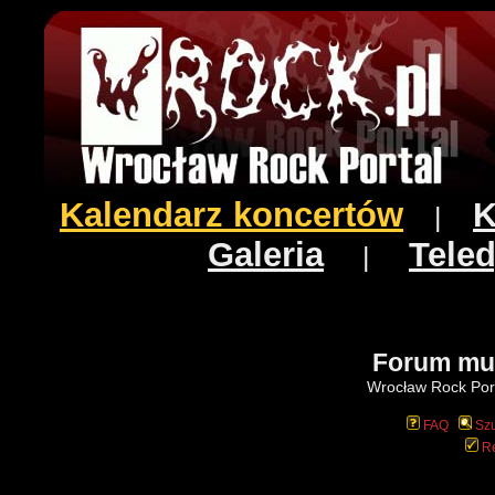
Kalendarz koncertów
K
|
Galeria
Teled
|
Forum mu
Wrocław Rock Port
FAQ
Szu
Re