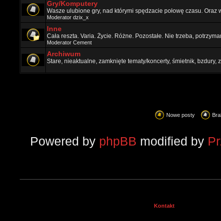
Gry/Komputery
Wasze ulubione gry, nad którymi spędzacie połowę czasu. Oraz 
Moderator
dzix_x
Inne
Cała reszta. Varia. Życie. Różne. Pozostałe. Nie trzeba, potrzym
Moderator
Cement
Archiwum
Stare, nieaktualne, zamknięte tematy/koncerty, śmietnik, bzdury
Nowe posty
Bra
Powered by
phpBB
modified by
P
Kontakt