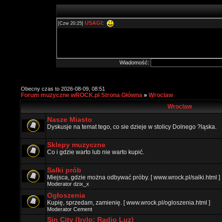
Wiadomość:
Obecny czas to 2026-08-09, 08:51
Forum muzyczne wROCK.pl Strona Główna
»
Wroclaw
Wroclaw
Nasze Miasto
Dyskusje na temat tego, co sie dzieje w stolicy Dolnego ?ląska.
Sklepy muzyczne
Co i gdzie warto lub nie warto kupić.
Salki prób
Miejsca, gdzie można odbywać próby. [ www.wrock.pl/salki.html ]
Moderator
dzix_x
Ogłoszenia
Kupię, sprzedam, zamienię. [ www.wrock.pl/ogloszenia.html ]
Moderator
Cement
Sin City (bylo: Radio Luz)