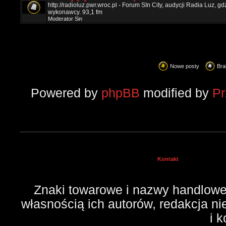
http://radioluz.pwr.wroc.pl - Forum SIn City, audycji Radia Luz, 
wykonawcy. 93,1 fm
Moderator
Sin
Nowe posty
Bra
Powered by
phpBB
modified by
P
Kontakt
Znaki towarowe i nazwy handlowe 
własnością ich autorów, redakcja n
i 