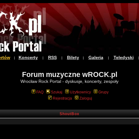
ertów
Koncerty
RSS
Bilety
Galeria
Teledyski
|
|
|
|
|
Forum muzyczne wROCK.pl
Wrocław Rock Portal - dyskusje, koncerty, zespoły
FAQ
Szukaj
Użytkownicy
Grupy
Rejestracja
Zaloguj
ShoutBox