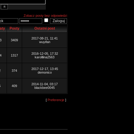
Zobacz posty bez odpowiedzi
aty
Posty
Ostatni post
2017-08-21, 11:41
3
3409
wuyifan
2016-12-05, 17:32
4
1317
karolllina2563
2017-12-17, 13:45
2
374
demonico
2014-11-04, 03:17
5
409
blackbee0045
[
Preferencje
]