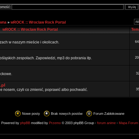
omość:
ówna
»
wROCK :: Wroclaw Rock Portal
wROCK :: Wroclaw Rock Portal
Tem
64
ezach w naszym mieście i okolicach.
20
ośląskich zespołach. Zapowiedzi, mp3 do pobrania itp.
3
rockowe.
.pl
3
 nosem, czyli co zmienić, poprawić albo pochwalić.
Nowe posty
Brak nowych postów
Forum Zablokowane
Powered by
phpBB
modified by
Przemo
© 2003 phpBB Group -
forum anime
-
Mapa Forum