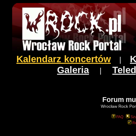
Kalendarz koncertów
K
|
Galeria
Teled
|
Forum mu
Wrocław Rock Port
FAQ
Szu
Re