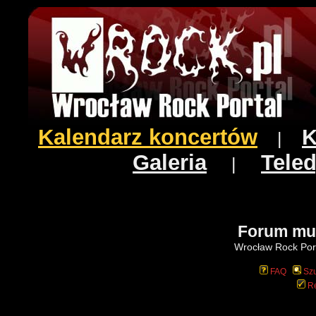
Kalendarz koncertów
K
|
Galeria
Teled
|
Forum mu
Wrocław Rock Port
FAQ
Szu
Re