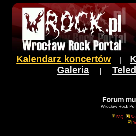
Kalendarz koncertów
K
|
Galeria
Teled
|
Forum mu
Wrocław Rock Port
FAQ
Szu
Re