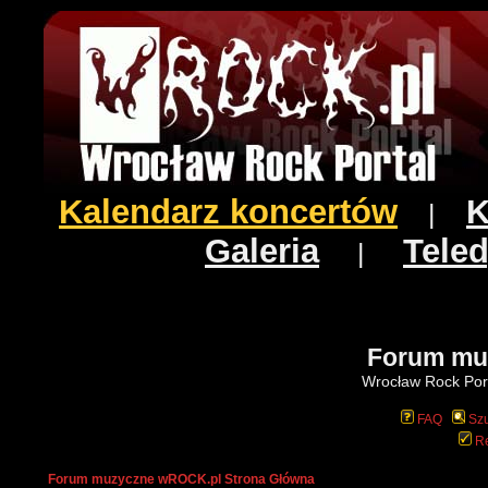
Kalendarz koncertów
K
|
Galeria
Teled
|
Forum mu
Wrocław Rock Port
FAQ
Szu
Re
Forum muzyczne wROCK.pl Strona Główna