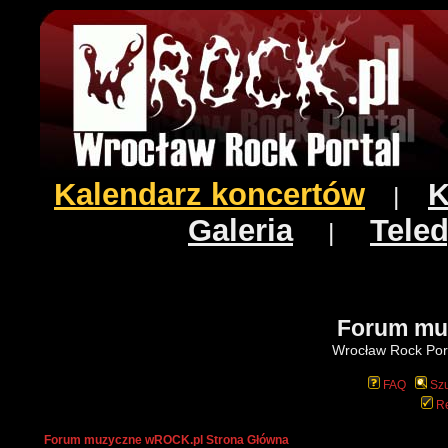
Kalendarz koncertów
K
|
Galeria
Teled
|
Forum mu
Wrocław Rock Port
FAQ
Szu
Re
Forum muzyczne wROCK.pl Strona Główna