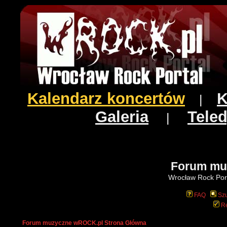
Kalendarz koncertów
K
|
Galeria
Teled
|
Forum mu
Wrocław Rock Port
FAQ
Szu
Re
Forum muzyczne wROCK.pl Strona Główna