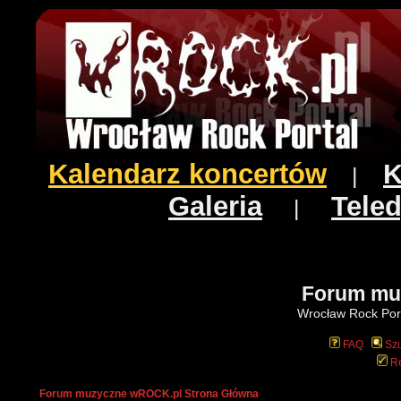
Kalendarz koncertów
K
|
Galeria
Teled
|
Forum mu
Wrocław Rock Port
FAQ
Szu
Re
Forum muzyczne wROCK.pl Strona Główna