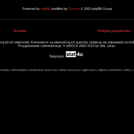
Powered by
phpBB
modified by
Przemo
© 2003 phpBB Group
Kontakt
Polityka prywatności
ą do ich właścicieli. Komentarze są własnością ich autorów, redakcja nie odpowiada za tre
Przygotowanie i administracja: © wROCK 2002-2013 by d0ti, Jaras.
Statystyki:
espoły | dolnośląskie | wydarzenia muzyczne | sklep muzyczny | ogłoszenia | zdjęcia | terminarze | bilety 