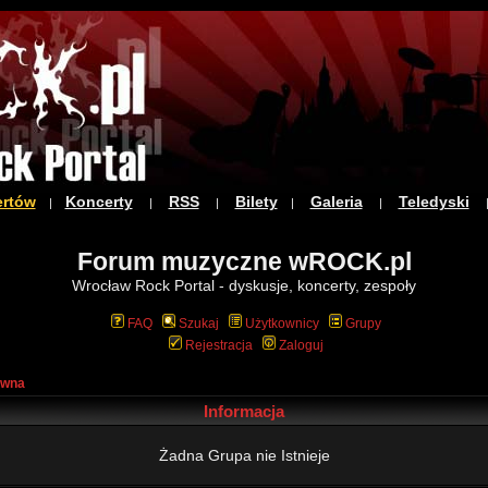
ertów
Koncerty
RSS
Bilety
Galeria
Teledyski
|
|
|
|
|
Forum muzyczne wROCK.pl
Wrocław Rock Portal - dyskusje, koncerty, zespoły
FAQ
Szukaj
Użytkownicy
Grupy
Rejestracja
Zaloguj
ówna
Informacja
Żadna Grupa nie Istnieje