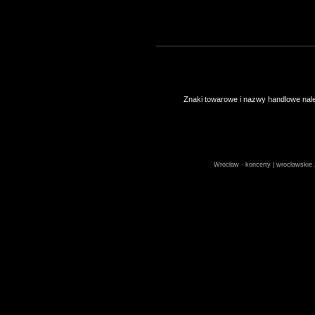
Znaki towarowe i nazwy handlowe należ
Wrocław - koncerty | wrocławskie z