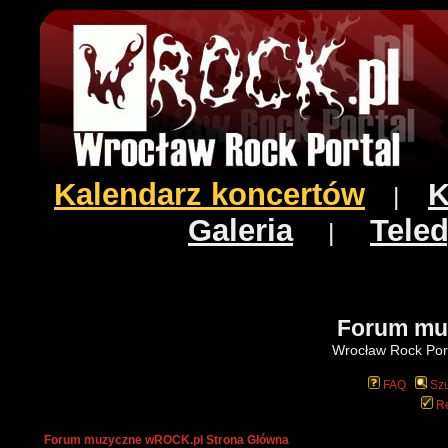
Kalendarz koncertów
K
|
Galeria
Teled
|
Forum mu
Wrocław Rock Port
FAQ
Szu
Re
Forum muzyczne wROCK.pl Strona Główna