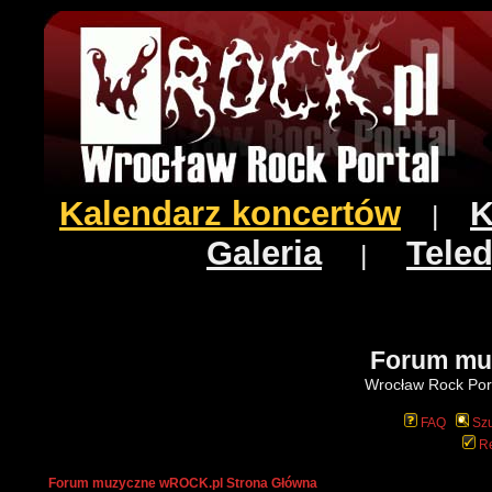
Kalendarz koncertów
K
|
Galeria
Teled
|
Forum mu
Wrocław Rock Port
FAQ
Szu
Re
Forum muzyczne wROCK.pl Strona Główna