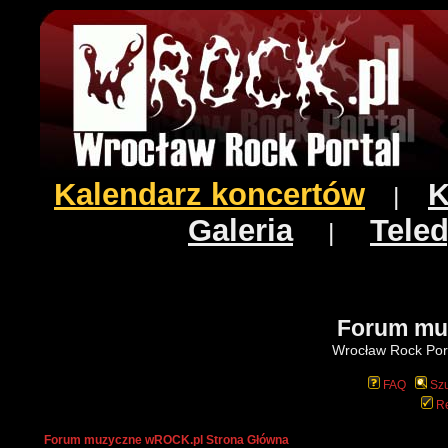
Kalendarz koncertów
K
|
Galeria
Teled
|
Forum mu
Wrocław Rock Port
FAQ
Szu
Re
Forum muzyczne wROCK.pl Strona Główna