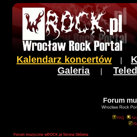
Kalendarz koncertów
K
|
Galeria
Teled
|
Forum mu
Wrocław Rock Port
FAQ
Szu
Re
Forum muzyczne wROCK.pl Strona Główna