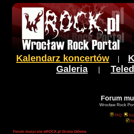
Kalendarz koncertów
K
|
Galeria
Teled
|
Forum mu
Wrocław Rock Port
FAQ
Szu
Re
Forum muzyczne wROCK.pl Strona Główna