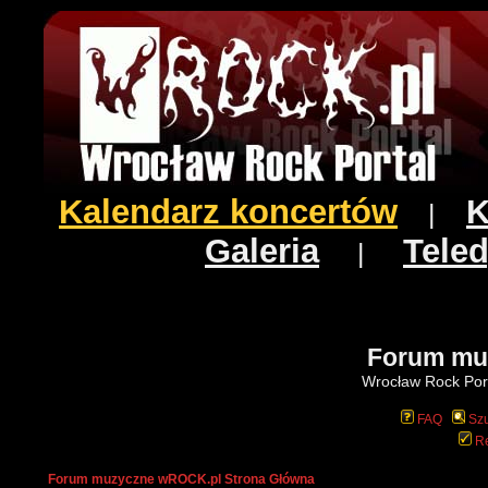
Kalendarz koncertów
K
|
Galeria
Teled
|
Forum mu
Wrocław Rock Port
FAQ
Szu
Re
Forum muzyczne wROCK.pl Strona Główna