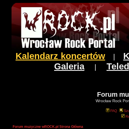
Kalendarz koncertów
K
|
Galeria
Teled
|
Forum mu
Wrocław Rock Port
FAQ
Szu
Re
Forum muzyczne wROCK.pl Strona Główna