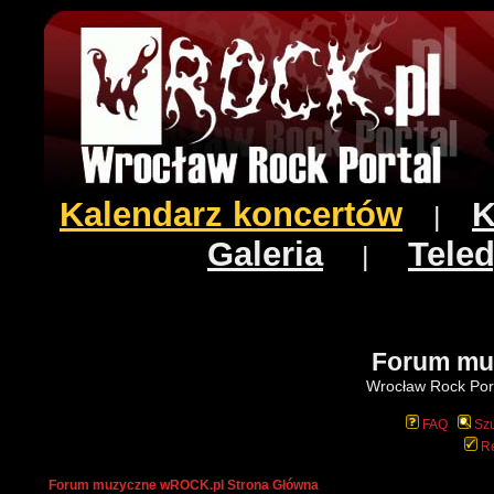
Kalendarz koncertów
K
|
Galeria
Teled
|
Forum mu
Wrocław Rock Port
FAQ
Szu
Re
Forum muzyczne wROCK.pl Strona Główna