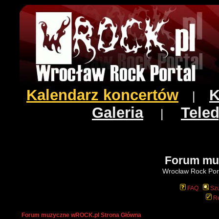
Kalendarz koncertów
K
|
Galeria
Teled
|
Forum mu
Wrocław Rock Port
FAQ
Szu
Re
Forum muzyczne wROCK.pl Strona Główna