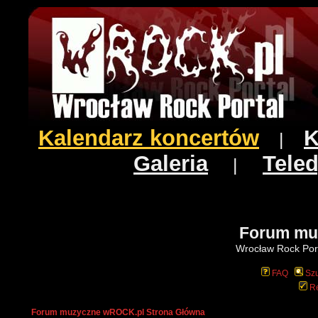
Kalendarz koncertów
K
|
Galeria
Teled
|
Forum mu
Wrocław Rock Port
FAQ
Szu
Re
Forum muzyczne wROCK.pl Strona Główna